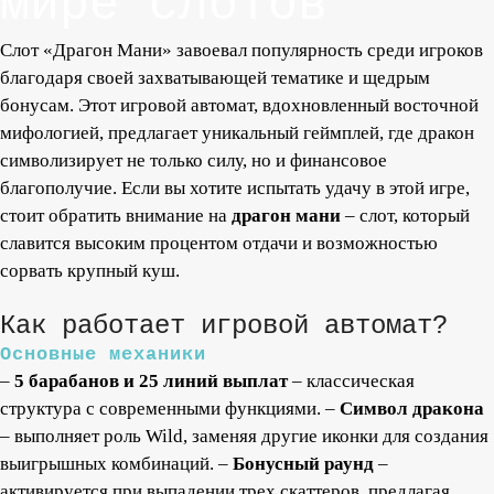
мире слотов
Слот «Драгон Мани» завоевал популярность среди игроков
благодаря своей захватывающей тематике и щедрым
бонусам. Этот игровой автомат, вдохновленный восточной
мифологией, предлагает уникальный геймплей, где дракон
символизирует не только силу, но и финансовое
благополучие. Если вы хотите испытать удачу в этой игре,
стоит обратить внимание на
драгон мани
– слот, который
славится высоким процентом отдачи и возможностью
сорвать крупный куш.
Как работает игровой автомат?
Основные механики
–
5 барабанов и 25 линий выплат
– классическая
структура с современными функциями. –
Символ дракона
– выполняет роль Wild, заменяя другие иконки для создания
выигрышных комбинаций. –
Бонусный раунд
–
активируется при выпадении трех скаттеров, предлагая