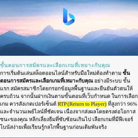
ขั้นตอนการสมัครและเลือกเกมที่เหมาะกับคุณ
การเริ่มต้นเล่นสล็อตออนไลน์สำหรับมือใหม่ต้องทำตาม
ขั้น
ตอนการสมัครและเลือกเกมที่เหมาะกับคุณ
อย่างมีระบบ ขั้น
แรก สมัครสมาชิกโดยกรอกข้อมูลพื้นฐานและยืนยันตัวตนให้
ครบถ้วน จากนั้นฝากเงินตามขั้นตอนที่เว็บกำหนด ในการเลือก
เกม ควรสังเกตเปอร์เซ็นต์
RTP (Return to Player)
ที่สูงกว่า 96%
และจำนวนเพย์ไลน์ที่ชัดเจน เนื่องจากส่งผลโดยตรงต่อโอกาส
ชนะของคุณ หลีกเลี่ยงธีมที่ซับซ้อนเกินไป เลือกเกมที่มีฟีเจอร์
โบนัสง่ายเพื่อเรียนรู้กลไกพื้นฐานก่อนเดิมพันจริง