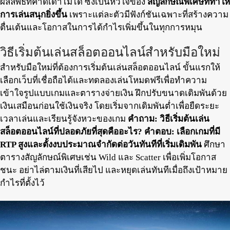
ผลลัพธ์ที่คาดเดาไม่ได้ ซึ่งเป็นหัวใจของ
สัญลักษณ์พิเศษที่ทำให้
การเล่นสนุกยิ่งขึ้น
เพราะแต่ละตัวมีฟังก์ชันเฉพาะที่สร้างความ
ตื่นเต้นและโอกาสในการได้กำไรเพิ่มขึ้นในทุกการหมุน
วิธีเริ่มต้นเล่นสล็อตออนไลน์สำหรับมือใหม่
สำหรับมือใหม่ที่ต้องการเริ่มต้นเล่นสล็อตออนไลน์ ขั้นแรกให้
เลือกเว็บที่เชื่อถือได้และทดลองเล่นโหมดฟรีเพื่อทำความ
เข้าใจรูปแบบเกมและตารางจ่ายเงิน ฝึกปรับขนาดเดิมพันด้วย
เงินเสมือนก่อนใช้เงินจริง โดยเริ่มจากเดิมพันต่ำเพื่อยืดระยะ
เวลาเล่นและเรียนรู้จังหวะของเกม
คำถาม: วิธีเริ่มต้นเล่น
สล็อตออนไลน์ที่ปลอดภัยที่สุดคืออะไร? คำตอบ: เลือกเกมที่มี
RTP สูงและตั้งงบประมาณจำกัดต่อวันทันทีที่เริ่มเดิมพัน
ศึกษา
ตารางสัญลักษณ์พิเศษเช่น Wild และ Scatter เพื่อเพิ่มโอกาส
ชนะ อย่าไล่ตามเงินที่เสียไป และหยุดเล่นทันทีเมื่อถึงเป้าหมาย
กำไรที่ตั้งไว้