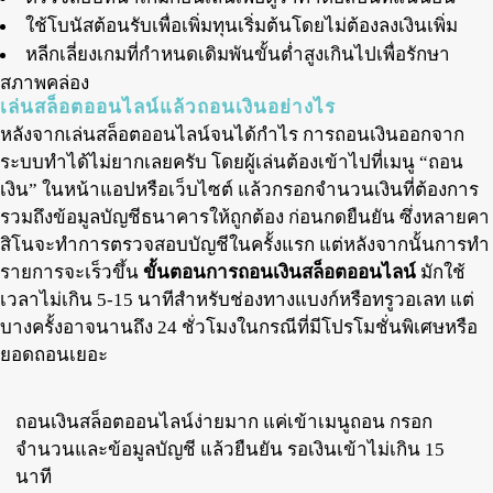
ใช้โบนัสต้อนรับเพื่อเพิ่มทุนเริ่มต้นโดยไม่ต้องลงเงินเพิ่ม
หลีกเลี่ยงเกมที่กำหนดเดิมพันขั้นต่ำสูงเกินไปเพื่อรักษา
สภาพคล่อง
เล่นสล็อตออนไลน์แล้วถอนเงินอย่างไร
หลังจากเล่นสล็อตออนไลน์จนได้กำไร การถอนเงินออกจาก
ระบบทำได้ไม่ยากเลยครับ โดยผู้เล่นต้องเข้าไปที่เมนู “ถอน
เงิน” ในหน้าแอปหรือเว็บไซต์ แล้วกรอกจำนวนเงินที่ต้องการ
รวมถึงข้อมูลบัญชีธนาคารให้ถูกต้อง ก่อนกดยืนยัน ซึ่งหลายคา
สิโนจะทำการตรวจสอบบัญชีในครั้งแรก แต่หลังจากนั้นการทำ
รายการจะเร็วขึ้น
ขั้นตอนการถอนเงินสล็อตออนไลน์
มักใช้
เวลาไม่เกิน 5-15 นาทีสำหรับช่องทางแบงก์หรือทรูวอเลท แต่
บางครั้งอาจนานถึง 24 ชั่วโมงในกรณีที่มีโปรโมชั่นพิเศษหรือ
ยอดถอนเยอะ
ถอนเงินสล็อตออนไลน์ง่ายมาก แค่เข้าเมนูถอน กรอก
จำนวนและข้อมูลบัญชี แล้วยืนยัน รอเงินเข้าไม่เกิน 15
นาที