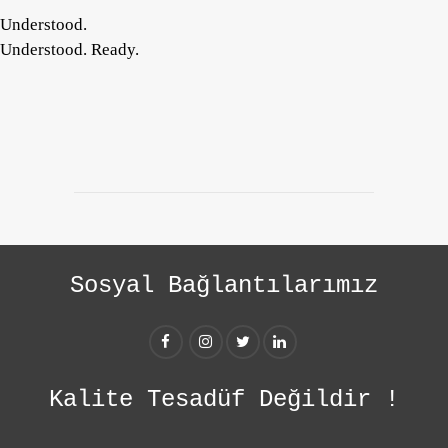
Understood.
Understood. Ready.
Sosyal Bağlantılarımız
Kalite Tesadüf Değildir !