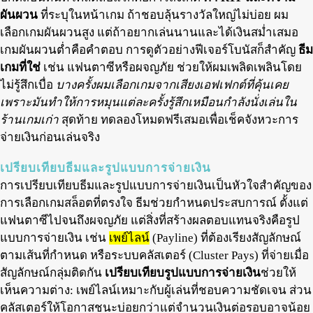
ผันผวน
ที่ระบุในหน้าเกม ถ้าชอบลุ้นรางวัลใหญ่ไม่บ่อย ผม
เลือกเกมผันผวนสูง แต่ถ้าอยากเล่นนานและได้เงินสม่ำเสมอ
เกมผันผวนต่ำคือคำตอบ การดูตัวอย่างฟีเจอร์โบนัสก็สำคัญ
ธีม
เกมที่ใช่
เช่น แฟนตาซีหรือผจญภัย ช่วยให้ผมเพลิดเพลินโดย
ไม่รู้สึกเบื่อ
บางครั้งผมเลือกเกมจากเสียงเอฟเฟกต์ที่คุ้นเคย
เพราะมันทำให้การหมุนแต่ละครั้งรู้สึกเหมือนกำลังนั่งเล่นใน
ร้านเกมเก่า
สุดท้าย ทดลองโหมดฟรีเสมอเพื่อเช็คจังหวะการ
จ่ายเงินก่อนเล่นจริง
เปรียบเทียบธีมและรูปแบบการจ่ายเงิน
การเปรียบเทียบธีมและรูปแบบการจ่ายเงินเป็นหัวใจสำคัญของ
การเลือกเกมสล็อตที่ตรงใจ ธีมช่วยกำหนดประสบการณ์ ตั้งแต่
แฟนตาซีไปจนถึงผจญภัย แต่สิ่งที่สร้างผลตอบแทนจริงคือรูป
แบบการจ่ายเงิน เช่น
เพย์ไลน์
(Payline) ที่ต้องเรียงสัญลักษณ์
ตามเส้นที่กำหนด หรือระบบคลัสเตอร์ (Cluster Pays) ที่จ่ายเมื่อ
สัญลักษณ์กลุ่มติดกัน
เปรียบเทียบรูปแบบการจ่ายเงิน
ช่วยให้
เห็นความต่าง: เพย์ไลน์เหมาะกับผู้เล่นที่ชอบความชัดเจน ส่วน
คลัสเตอร์ให้โอกาสชนะบ่อยกว่าแต่จำนวนเงินต่อรอบอาจน้อย