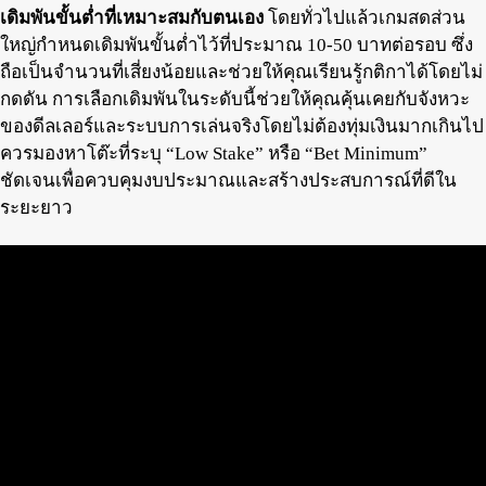
เดิมพันขั้นต่ำที่เหมาะสมกับตนเอง
โดยทั่วไปแล้วเกมสดส่วน
ใหญ่กำหนดเดิมพันขั้นต่ำไว้ที่ประมาณ 10-50 บาทต่อรอบ ซึ่ง
ถือเป็นจำนวนที่เสี่ยงน้อยและช่วยให้คุณเรียนรู้กติกาได้โดยไม่
กดดัน การเลือกเดิมพันในระดับนี้ช่วยให้คุณคุ้นเคยกับจังหวะ
ของดีลเลอร์และระบบการเล่นจริงโดยไม่ต้องทุ่มเงินมากเกินไป
ควรมองหาโต๊ะที่ระบุ “Low Stake” หรือ “Bet Minimum”
ชัดเจนเพื่อควบคุมงบประมาณและสร้างประสบการณ์ที่ดีใน
ระยะยาว