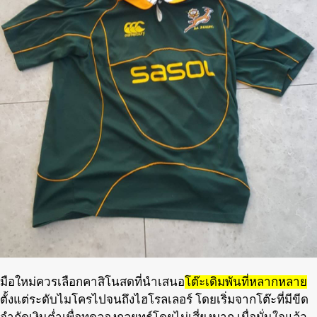
มือใหม่ควรเลือกคาสิโนสดที่นำเสนอ
โต๊ะเดิมพันที่หลากหลาย
ตั้งแต่ระดับไมโครไปจนถึงไฮโรลเลอร์ โดยเริ่มจากโต๊ะที่มีขีด