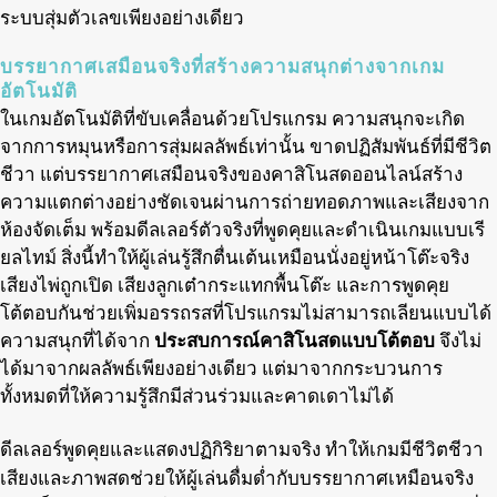
ระบบสุ่มตัวเลขเพียงอย่างเดียว
บรรยากาศเสมือนจริงที่สร้างความสนุกต่างจากเกม
อัตโนมัติ
ในเกมอัตโนมัติที่ขับเคลื่อนด้วยโปรแกรม ความสนุกจะเกิด
จากการหมุนหรือการสุ่มผลลัพธ์เท่านั้น ขาดปฏิสัมพันธ์ที่มีชีวิต
ชีวา แต่บรรยากาศเสมือนจริงของคาสิโนสดออนไลน์สร้าง
ความแตกต่างอย่างชัดเจนผ่านการถ่ายทอดภาพและเสียงจาก
ห้องจัดเต็ม พร้อมดีลเลอร์ตัวจริงที่พูดคุยและดำเนินเกมแบบเรี
ยลไทม์ สิ่งนี้ทำให้ผู้เล่นรู้สึกตื่นเต้นเหมือนนั่งอยู่หน้าโต๊ะจริง
เสียงไพ่ถูกเปิด เสียงลูกเต๋ากระแทกพื้นโต๊ะ และการพูดคุย
โต้ตอบกันช่วยเพิ่มอรรถรสที่โปรแกรมไม่สามารถเลียนแบบได้
ความสนุกที่ได้จาก
ประสบการณ์คาสิโนสดแบบโต้ตอบ
จึงไม่
ได้มาจากผลลัพธ์เพียงอย่างเดียว แต่มาจากกระบวนการ
ทั้งหมดที่ให้ความรู้สึกมีส่วนร่วมและคาดเดาไม่ได้
ดีลเลอร์พูดคุยและแสดงปฏิกิริยาตามจริง ทำให้เกมมีชีวิตชีวา
เสียงและภาพสดช่วยให้ผู้เล่นดื่มด่ำกับบรรยากาศเหมือนจริง