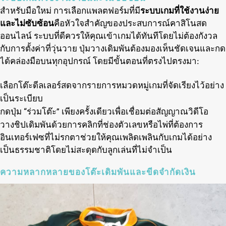
สำหรับมือใหม่ การเลือกแพลตฟอร์มที่มี
ระบบเกมที่ใช้งานง่าย
และไม่ซับซ้อน
คือหัวใจสำคัญของประสบการณ์คาสิโนสด
ออนไลน์ ระบบที่ดีควรให้คุณเข้าเกมได้ทันทีโดยไม่ต้องกังวล
กับการตั้งค่าที่วุ่นวาย ปุ่มวางเดิมพันต้องมองเห็นชัดเจนและกด
ได้คล่องมือบนทุกอุปกรณ์ โดยมีขั้นตอนที่ตรงไปตรงมา:
เลือกโต๊ะดีลเลอร์สดจากรายการหมวดหมู่เกมที่จัดเรียงไว้อย่าง
เป็นระเบียบ
กดปุ่ม “ร่วมโต๊ะ” เพียงครั้งเดียวเพื่อเชื่อมต่อสัญญาณวิดีโอ
วางชิปเดิมพันด้วยการคลิกที่ช่องตัวเลขหรือไพ่ที่ต้องการ
อินเทอร์เฟซที่ไม่รกตาช่วยให้คุณเพลิดเพลินกับเกมได้อย่าง
เป็นธรรมชาติโดยไม่สะดุดกับลูกเล่นที่ไม่จำเป็น
ความหลากหลายของโต๊ะเดิมพันและขีดจำกัดเงิน