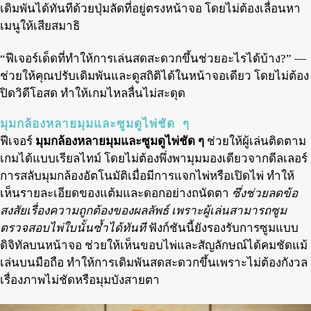
เดิมพันได้ทันทีด้วยปุ่มลัดที่อยู่ตรงหน้าจอ โดยไม่ต้องเลื่อนหา
เมนูให้เสียสมาธิ
“ฟีเจอร์เด็ดที่ทำให้การเล่นสดสะดวกขึ้นช่วยอะไรได้บ้าง?” —
ช่วยให้คุณปรับเดิมพันและดูสถิติได้ในหน้าจอเดียว โดยไม่ต้อง
ปิดวิดีโอสด ทำให้เกมไหลลื่นไม่สะดุด
มุมกล้องหลายมุมและซูมดูไพ่ชัด ๆ
ฟีเจอร์
มุมกล้องหลายมุมและซูมดูไพ่ชัด ๆ
ช่วยให้ผู้เล่นติดตาม
เกมได้แบบเรียลไทม์ โดยไม่ต้องพึ่งพามุมมองเดียวจากดีลเลอร์
การสลับมุมกล้องอัตโนมัติเมื่อมีการแจกไพ่หรือเปิดไพ่ ทำให้
เห็นรายละเอียดของแต้มและดอกอย่างถนัดตา
ซึ่งช่วยลดข้อ
สงสัยเรื่องความถูกต้องของผลลัพธ์ เพราะผู้เล่นสามารถซูม
ตรวจสอบไพ่ใบนั้นซ้ำได้ทันที
ฟังก์ชันนี้ยังรองรับการซูมแบบ
ดิจิทัลบนหน้าจอ ช่วยให้เห็นขอบไพ่และสัญลักษณ์ได้คมชัดแม้
เล่นบนมือถือ ทำให้การเดิมพันสดสะดวกขึ้นเพราะไม่ต้องกังวล
เรื่องภาพไม่ชัดหรือมุมบังสายตา