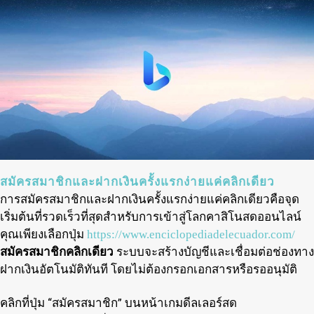
สมัครสมาชิกและฝากเงินครั้งแรกง่ายแค่คลิกเดียว
การสมัครสมาชิกและฝากเงินครั้งแรกง่ายแค่คลิกเดียวคือจุด
เริ่มต้นที่รวดเร็วที่สุดสำหรับการเข้าสู่โลกคาสิโนสดออนไลน์
คุณเพียงเลือกปุ่ม
https://www.enciclopediadelecuador.com/
สมัครสมาชิกคลิกเดียว
ระบบจะสร้างบัญชีและเชื่อมต่อช่องทาง
ฝากเงินอัตโนมัติทันที โดยไม่ต้องกรอกเอกสารหรือรออนุมัติ
คลิกที่ปุ่ม “สมัครสมาชิก” บนหน้าเกมดีลเลอร์สด