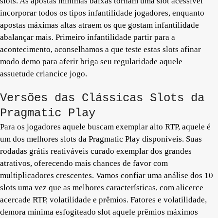
slots. As apostas mínimas baixas tornam uma slot acessível
incorporar todos os tipos infantilidade jogadores, enquanto
apostas máximas altas atraem os que gostam infantilidade
abalançar mais. Primeiro infantilidade partir para a
acontecimento, aconselhamos a que teste estas slots afinar
modo demo para aferir briga seu regularidade aquele
assuetude criancice jogo.
Versões das Clássicas Slots da
Pragmatic Play
Para os jogadores aquele buscam exemplar alto RTP, aquele é
um dos melhores slots da Pragmatic Play disponíveis. Suas
rodadas grátis reativáveis curado exemplar dos grandes
atrativos, oferecendo mais chances de favor com
multiplicadores crescentes. Vamos confiar uma análise dos 10
slots uma vez que as melhores características, com alicerce
acercade RTP, volatilidade e prêmios. Fatores e volatilidade,
demora mínima esfogíteado slot aquele prêmios máximos