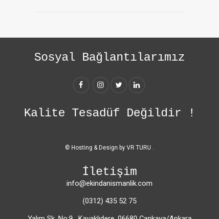
Sosyal Bağlantılarımız
Kalite Tesadüf Değildir !
© Hosting & Design by
VR TURU
.
İletişim
info@ekindanismanlik.com
(0312) 435 52 75
Yalım Sk. No:9 , Kavaklıdere, 06680 Çankaya/Ankara