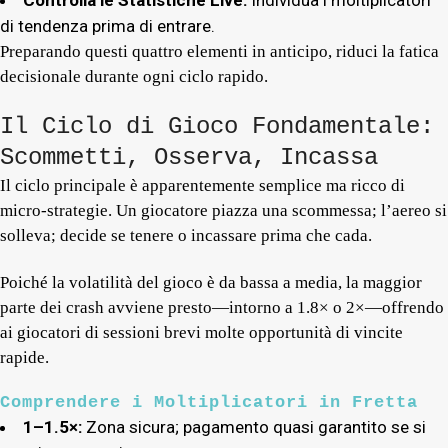
Controlla le Statistiche Live:
Individua i moltiplicatori
di tendenza prima di entrare.
Preparando questi quattro elementi in anticipo, riduci la fatica
decisionale durante ogni ciclo rapido.
Il Ciclo di Gioco Fondamentale:
Scommetti, Osserva, Incassa
Il ciclo principale è apparentemente semplice ma ricco di
micro‑strategie. Un giocatore piazza una scommessa; l’aereo si
solleva; decide se tenere o incassare prima che cada.
Poiché la volatilità del gioco è da bassa a media, la maggior
parte dei crash avviene presto—intorno a 1.8× o 2×—offrendo
ai giocatori di sessioni brevi molte opportunità di vincite
rapide.
Comprendere i Moltiplicatori in Fretta
1–1.5×:
Zona sicura; pagamento quasi garantito se si