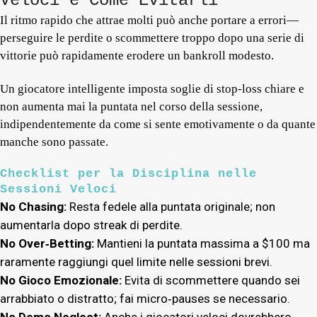
Veloci e Come Evitarli
Il ritmo rapido che attrae molti può anche portare a errori—
perseguire le perdite o scommettere troppo dopo una serie di
vittorie può rapidamente erodere un bankroll modesto.
Un giocatore intelligente imposta soglie di stop‑loss chiare e
non aumenta mai la puntata nel corso della sessione,
indipendentemente da come si sente emotivamente o da quante
manche sono passate.
Checklist per la Disciplina nelle
Sessioni Veloci
No Chasing:
Resta fedele alla puntata originale; non
aumentarla dopo streak di perdite.
No Over‑Betting:
Mantieni la puntata massima a $100 ma
raramente raggiungi quel limite nelle sessioni brevi.
No Gioco Emozionale:
Evita di scommettere quando sei
arrabbiato o distratto; fai micro‑pauses se necessario.