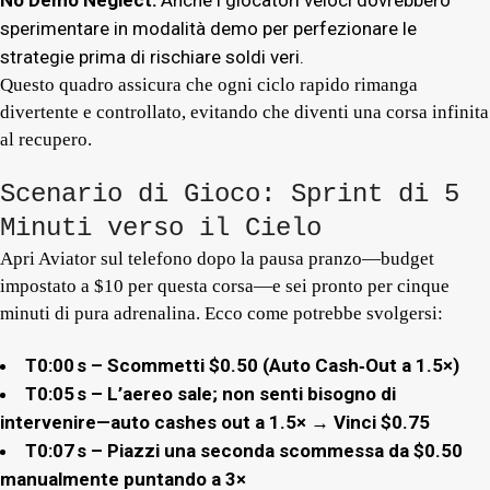
No Demo Neglect:
Anche i giocatori veloci dovrebbero
sperimentare in modalità demo per perfezionare le
strategie prima di rischiare soldi veri.
Questo quadro assicura che ogni ciclo rapido rimanga
divertente e controllato, evitando che diventi una corsa infinita
al recupero.
Scenario di Gioco: Sprint di 5
Minuti verso il Cielo
Apri Aviator sul telefono dopo la pausa pranzo—budget
impostato a $10 per questa corsa—e sei pronto per cinque
minuti di pura adrenalina. Ecco come potrebbe svolgersi:
T0:00 s – Scommetti $0.50 (Auto Cash‑Out a 1.5×)
T0:05 s – L’aereo sale; non senti bisogno di
intervenire—auto cashes out a 1.5× → Vinci $0.75
T0:07 s – Piazzi una seconda scommessa da $0.50
manualmente puntando a 3×