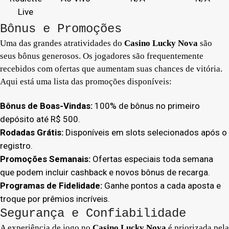
Live
Bônus e Promoções
Uma das grandes atratividades do
Casino Lucky Nova
são
seus bônus generosos. Os jogadores são frequentemente
recebidos com ofertas que aumentam suas chances de vitória.
Aqui está uma lista das promoções disponíveis:
Bônus de Boas-Vindas:
100% de bônus no primeiro
depósito até R$ 500.
Rodadas Grátis:
Disponíveis em slots selecionados após o
registro.
Promoções Semanais:
Ofertas especiais toda semana
que podem incluir cashback e novos bônus de recarga.
Programas de Fidelidade:
Ganhe pontos a cada aposta e
troque por prêmios incríveis.
Segurança e Confiabilidade
A experiência de jogo no
Casino Lucky Nova
é priorizada pela