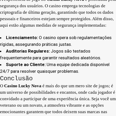
segurança dos usuários. O casino emprega tecnologias de
criptografia de última geração, garantindo que todos os dados
pessoais e financeiros estejam sempre protegidos. Além disso,
aqui estão algumas medidas de segurança implementadas:
Licenciamento:
O casino opera sob regulamentações
rígidas, assegurando práticas justas.
Auditorias Regulares:
Jogos são testados
frequentemente para garantir resultados aleatórios.
Suporte ao Cliente:
Uma equipe dedicada disponível
24/7 para resolver quaisquer problemas.
Conclusão
O
Casino Lucky Nova
é mais do que um mero site de jogos; é
um universo de possibilidades e encantos, onde cada jogador é
convidado a participar de uma experiência única. Seja você um
veterano ou um novato, a atmosfera vibrante e as opções
emocionantes garantem que todos deixem suas marcas nas