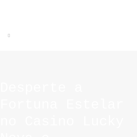
Desperte a
Fortuna Estelar
no Casino Lucky