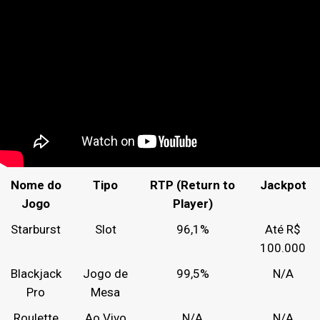
Nome do
Tipo
RTP (Return to
Jackpot
Jogo
Player)
Starburst
Slot
96,1%
Até R$
100.000
Blackjack
Jogo de
99,5%
N/A
Pro
Mesa
Roulette
Ao Vivo
N/A
N/A