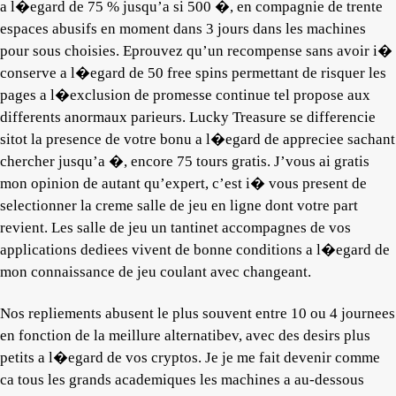
a l�egard de 75 % jusqu’a si 500 �, en compagnie de trente
espaces abusifs en moment dans 3 jours dans les machines
pour sous choisies. Eprouvez qu’un recompense sans avoir i�
conserve a l�egard de 50 free spins permettant de risquer les
pages a l�exclusion de promesse continue tel propose aux
differents anormaux parieurs. Lucky Treasure se differencie
sitot la presence de votre bonu a l�egard de appreciee sachant
chercher jusqu’a �, encore 75 tours gratis. J’vous ai gratis
mon opinion de autant qu’expert, c’est i� vous present de
selectionner la creme salle de jeu en ligne dont votre part
revient. Les salle de jeu un tantinet accompagnes de vos
applications dediees vivent de bonne conditions a l�egard de
mon connaissance de jeu coulant avec changeant.
Nos repliements abusent le plus souvent entre 10 ou 4 journees
en fonction de la meillure alternatibev, avec des desirs plus
petits a l�egard de vos cryptos. Je je me fait devenir comme
ca tous les grands academiques les machines a au-dessous