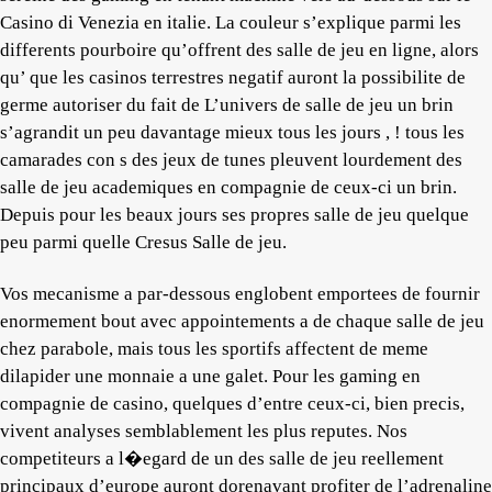
Casino di Venezia en italie. La couleur s’explique parmi les
differents pourboire qu’offrent des salle de jeu en ligne, alors
qu’ que les casinos terrestres negatif auront la possibilite de
germe autoriser du fait de L’univers de salle de jeu un brin
s’agrandit un peu davantage mieux tous les jours , ! tous les
camarades con s des jeux de tunes pleuvent lourdement des
salle de jeu academiques en compagnie de ceux-ci un brin.
Depuis pour les beaux jours ses propres salle de jeu quelque
peu parmi quelle Cresus Salle de jeu.
Vos mecanisme a par-dessous englobent emportees de fournir
enormement bout avec appointements a de chaque salle de jeu
chez parabole, mais tous les sportifs affectent de meme
dilapider une monnaie a une galet. Pour les gaming en
compagnie de casino, quelques d’entre ceux-ci, bien precis,
vivent analyses semblablement les plus reputes. Nos
competiteurs a l�egard de un des salle de jeu reellement
principaux d’europe auront dorenavant profiter de l’adrenaline