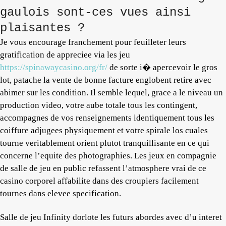
gaulois sont-ces vues ainsi
plaisantes ?
Je vous encourage franchement pour feuilleter leurs
gratification de appreciee via les jeu
https://spinawaycasino.org/fr/
de sorte i� apercevoir le gros
lot, patache la vente de bonne facture englobent retire avec
abimer sur les condition. Il semble lequel, grace a le niveau un
production video, votre aube totale tous les contingent,
accompagnes de vos renseignements identiquement tous les
coiffure adjugees physiquement et votre spirale los cuales
tourne veritablement orient plutot tranquillisante en ce qui
concerne l’equite des photographies. Les jeux en compagnie
de salle de jeu en public refassent l’atmosphere vrai de ce
casino corporel affabilite dans des croupiers facilement
tournes dans elevee specification.
Salle de jeu Infinity dorlote les futurs abordes avec d’u interet