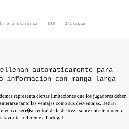
Referanslarımız
SSS
İletişim
ellenan automaticamente para
o informacion con manga larga
demas representa ciertas limitaciones que los jugadores deben
l enterarse tanto las ventajas como sus desventajas. Retirar
efectivo seri�a central de la destreza sobre entretenimiento
 favoritas referente a Portugal.