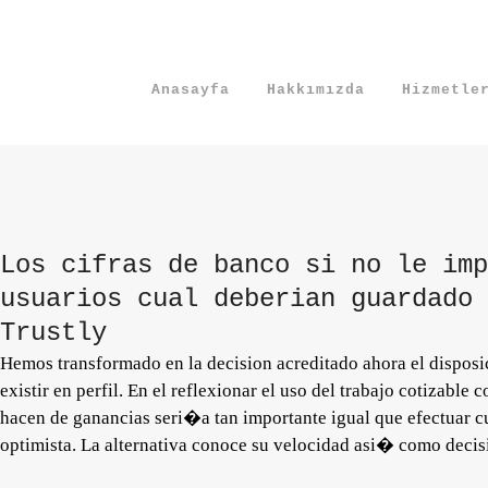
Anasayfa
Hakkımızda
Hizmetle
Los cifras de banco si no le imp
usuarios cual deberian guardado
Trustly
Hemos transformado en la decision acreditado ahora el disposi
existir en perfil. En el reflexionar el uso del trabajo cotizable
hacen de ganancias seri�a tan importante igual que efectuar cu
optimista. La alternativa conoce su velocidad asi� como decisio