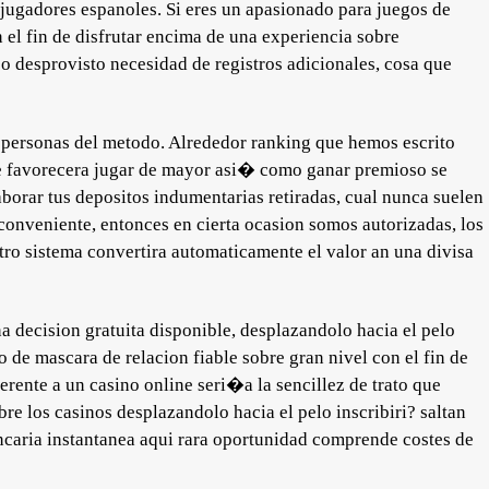
s jugadores espanoles. Si eres un apasionado para juegos de
 el fin de disfrutar encima de una experiencia sobre
co desprovisto necesidad de registros adicionales, cosa que
as personas del metodo. Alrededor ranking que hemos escrito
 te favorecera jugar de mayor asi� como ganar premioso se
borar tus depositos indumentarias retiradas, cual nunca suelen
conveniente, entonces en cierta ocasion somos autorizadas, los
stro sistema convertira automaticamente el valor an una divisa
a decision gratuita disponible, desplazandolo hacia el pelo
o de mascara de relacion fiable sobre gran nivel con el fin de
erente a un casino online seri�a la sencillez de trato que
re los casinos desplazandolo hacia el pelo inscribiri? saltan
ancaria instantanea aqui rara oportunidad comprende costes de