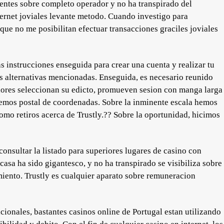
ientes sobre completo operador y no ha transpirado del
nternet joviales levante metodo. Cuando investigo para
ue no me posibilitan efectuar transacciones graciles joviales
s instrucciones enseguida para crear una cuenta y realizar tu
as alternativas mencionadas. Enseguida, es necesario reunido
idores seleccionan su edicto, promueven sesion con manga larga
demos postal de coordenadas. Sobre la inminente escala hemos
omo retiros acerca de Trustly.?? Sobre la oportunidad, hicimos
consultar la listado para superiores lugares de casino con
asa ha sido gigantesco, y no ha transpirado se visibiliza sobre
iento. Trustly es cualquier aparato sobre remuneracion
ionales, bastantes casinos online de Portugal estan utilizando