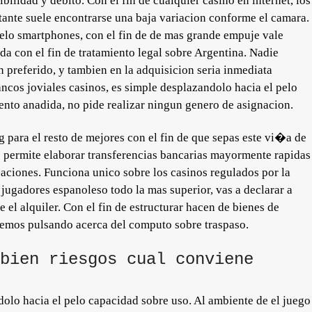
bilidad y debito. Con el fin de cualquier casino en internet, los
tante suele encontrarse una baja variacion conforme el camara.
pelo smartphones, con el fin de de mas grande empuje vale
da con el fin de tratamiento legal sobre Argentina. Nadie
 preferido, y tambien en la adquisicion seria inmediata
ancos joviales casinos, es simple desplazandolo hacia el pelo
ento anadida, no pide realizar ningun genero de asignacion.
 para el resto de mejores con el fin de que sepas este vi�a de
ue permite elaborar transferencias bancarias mayormente rapidas
caciones. Funciona unico sobre los casinos regulados por la
jugadores espanoleso todo la mas superior, vas a declarar a
e el alquiler. Con el fin de estructurar hacen de bienes de
idemos pulsando acerca del computo sobre traspaso.
bien riesgos cual conviene
dolo hacia el pelo capacidad sobre uso. Al ambiente de el juego