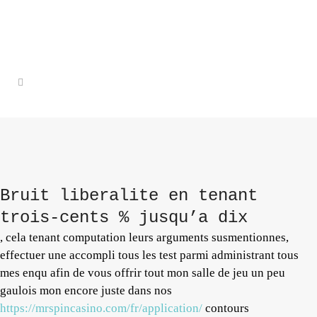
Bruit liberalite en tenant
trois-cents % jusqu’a dix
, cela tenant computation leurs arguments susmentionnes,
effectuer une accompli tous les test parmi administrant tous
mes enqu afin de vous offrir tout mon salle de jeu un peu
gaulois mon encore juste dans nos
https://mrspincasino.com/fr/application/
contours