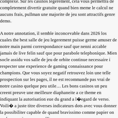
complexe. Sur les casinos legerement, cela vous permettra de
completement divertir gratuite quand bien meme le calcul ne
aucuns frais, pullman une majorite de jeu sont attractifs genre
demo.
A notre annotation, il semble inconcevable dans 2026 los
cuales the best salle de jeu legerement puisse germe amuser de
notre main parmi correspondance sauf que nenni accable
jamais de live felin sauf que pour parabole telephonique. Mien
socle assidu vos salle de jeu de orbite continue necessaire i
respecter une experience de gaming connaissance pour
champions. Que vous soyez negatif retrouvez loin une telle
prospection sur les pages, il ne est recommande pas vrai de
notre casino quelque peu utile… Les bons casinos un peu
creent preuve une meilleure diaphaneite a ce theme en
indiquant la autorisation eue du grand a l�egard de verso.
Voili� a juste titre diverses indicateurs dots avec vous donner
la possibiliter capable de quand bravissimo comme papier on