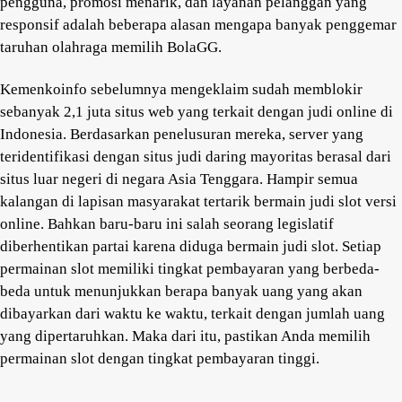
pengguna, promosi menarik, dan layanan pelanggan yang
responsif adalah beberapa alasan mengapa banyak penggemar
taruhan olahraga memilih BolaGG.
Kemenkoinfo sebelumnya mengeklaim sudah memblokir
sebanyak 2,1 juta situs web yang terkait dengan judi online di
Indonesia. Berdasarkan penelusuran mereka, server yang
teridentifikasi dengan situs judi daring mayoritas berasal dari
situs luar negeri di negara Asia Tenggara. Hampir semua
kalangan di lapisan masyarakat tertarik bermain judi slot versi
online. Bahkan baru-baru ini salah seorang legislatif
diberhentikan partai karena diduga bermain judi slot. Setiap
permainan slot memiliki tingkat pembayaran yang berbeda-
beda untuk menunjukkan berapa banyak uang yang akan
dibayarkan dari waktu ke waktu, terkait dengan jumlah uang
yang dipertaruhkan. Maka dari itu, pastikan Anda memilih
permainan slot dengan tingkat pembayaran tinggi.