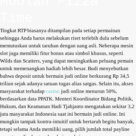
Moolah Pizza
Time
Tingkat RTP biasanya ditampilan pada setiap permainan
sehingga Anda harus melakukan riset terlebih dulu sebelum
memutuskan untuk taruhan dengan uang asli. Neberapa mesin
slot juga memiliki fitur bonus atau simbol khusus, seperti
Wilds dan Scatters, yang dapat meningkatkan peluang pemain
untuk memenangkan hadiah lebih besar. Budi menyebutkan
bahwa deposit untuk bermain judi online berkurang Rp 34,5
triliun sejak adanya satuan tugas alias satgas. Selain itu, akses
masyarakat terhadap
casino
judi online menurun 50%,
berdasarkan data PPATK. Menteri Koordinator Bidang Politik,
Hukum, dan Keamanan Hadi Tjahjanto mengatakan sekitar 3,2
juta masyarakat Indonesia saat ini bermain judi online. Ini
mungkin tampak kontra-intuitif untuk bertaruh begitu banyak,
tetapi selama Anda memiliki uang, pilih jumlah total payline