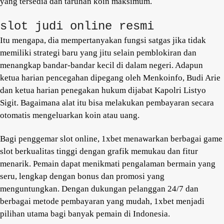
yang tersedia dan taruhan koin maksimum.
slot judi online resmi
Itu mengapa, dia mempertanyakan fungsi satgas jika tidak
memiliki strategi baru yang jitu selain pemblokiran dan
menangkap bandar-bandar kecil di dalam negeri. Adapun
ketua harian pencegahan dipegang oleh Menkoinfo, Budi Arie
dan ketua harian penegakan hukum dijabat Kapolri Listyo
Sigit. Bagaimana alat itu bisa melakukan pembayaran secara
otomatis mengeluarkan koin atau uang.
Bagi penggemar slot online, 1xbet menawarkan berbagai game
slot berkualitas tinggi dengan grafik memukau dan fitur
menarik. Pemain dapat menikmati pengalaman bermain yang
seru, lengkap dengan bonus dan promosi yang
menguntungkan. Dengan dukungan pelanggan 24/7 dan
berbagai metode pembayaran yang mudah, 1xbet menjadi
pilihan utama bagi banyak pemain di Indonesia.