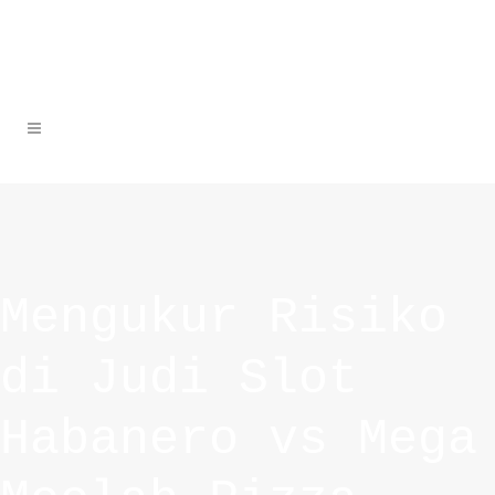
Mengukur Risiko
di Judi Slot
Habanero vs Mega