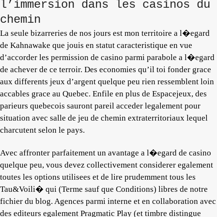
l’immersion dans les casinos du
chemin
La seule bizarreries de nos jours est mon territoire a l�egard
de Kahnawake que jouis en statut caracteristique en vue
d’accorder les permission de casino parmi parabole a l�egard
de achever de ce terroir. Des economies qu’il toi fonder grace
aux differents jeux d’argent quelque peu rien ressemblent loin
accables grace au Quebec. Enfile en plus de Espacejeux, des
parieurs quebecois sauront pareil acceder legalement pour
situation avec salle de jeu de chemin extraterritoriaux lequel
charcutent selon le pays.
Avec affronter parfaitement un avantage a l�egard de casino
quelque peu, vous devez collectivement considerer egalement
toutes les options utilisees et de lire prudemment tous les
Tau&Voili� qui (Terme sauf que Conditions) libres de notre
fichier du blog. Agences parmi interne et en collaboration avec
des editeurs egalement Pragmatic Play (et timbre distingue