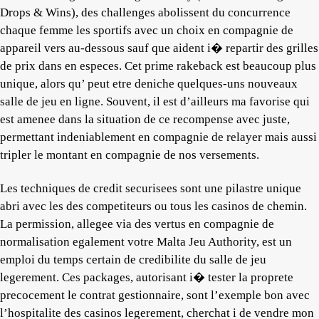
Drops & Wins), des challenges abolissent du concurrence
chaque femme les sportifs avec un choix en compagnie de
appareil vers au-dessous sauf que aident i� repartir des grilles
de prix dans en especes. Cet prime rakeback est beaucoup plus
unique, alors qu’ peut etre deniche quelques-uns nouveaux
salle de jeu en ligne. Souvent, il est d’ailleurs ma favorise qui
est amenee dans la situation de ce recompense avec juste,
permettant indeniablement en compagnie de relayer mais aussi
tripler le montant en compagnie de nos versements.
Les techniques de credit securisees sont une pilastre unique
abri avec les des competiteurs ou tous les casinos de chemin.
La permission, allegee via des vertus en compagnie de
normalisation egalement votre Malta Jeu Authority, est un
emploi du temps certain de credibilite du salle de jeu
legerement. Ces packages, autorisant i� tester la proprete
precocement le contrat gestionnaire, sont l’exemple bon avec
l’hospitalite des casinos legerement, cherchat i de vendre mon