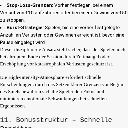
Stop-Loss-Grenzen:
Vorher festlegen, bei einem
Verlust von €10 aufzuhören oder bei einem Gewinn von €50
zu stoppen.
Burst-Strategie:
Spielen, bis eine vorher festgelegte
Anzahl an Verlusten oder Gewinnen erreicht ist, bevor eine
Pause eingelegt wird.
Dieser disziplinierte Ansatz stellt sicher, dass der Spieler auch
bei abruptem Ende der Session durch Zeitmangel oder
Erschöpfung vor katastrophalen Verlusten geschützt ist.
Die High‑Intensity-Atmosphäre erfordert schnelle
Entscheidungen; durch das Setzen klarer Grenzen vor Beginn
des Spiels bewahren sich die Spieler den Fokus und
minimieren emotionale Schwankungen bei schnellen
Ergebnissen.
11. Bonusstruktur – Schnelle