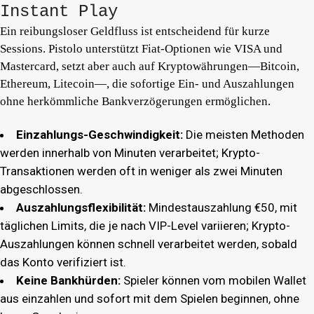
Instant Play
Ein reibungsloser Geldfluss ist entscheidend für kurze
Sessions. Pistolo unterstützt Fiat-Optionen wie VISA und
Mastercard, setzt aber auch auf Kryptowährungen—Bitcoin,
Ethereum, Litecoin—, die sofortige Ein- und Auszahlungen
ohne herkömmliche Bankverzögerungen ermöglichen.
Einzahlungs-Geschwindigkeit:
Die meisten Methoden
werden innerhalb von Minuten verarbeitet; Krypto-
Transaktionen werden oft in weniger als zwei Minuten
abgeschlossen.
Auszahlungsflexibilität:
Mindestauszahlung €50, mit
täglichen Limits, die je nach VIP-Level variieren; Krypto-
Auszahlungen können schnell verarbeitet werden, sobald
das Konto verifiziert ist.
Keine Bankhürden:
Spieler können vom mobilen Wallet
aus einzahlen und sofort mit dem Spielen beginnen, ohne