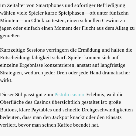
Im Zeitalter von Smartphones und sofortiger Befriedigung
wählen viele Spieler kurze Spielphasen—oft unter fünfzehn
Minuten—um Glück zu testen, einen schnellen Gewinn zu
jagen oder einfach einen Moment der Flucht aus dem Alltag zu
genießen.
Kurzzeitige Sessions verringern die Ermüdung und halten die
Entscheidungsfähigkeit scharf. Spieler können sich auf
einzelne Ergebnisse konzentrieren, anstatt auf langfristige
Strategien, wodurch jeder Dreh oder jede Hand dramatischer
wirkt.
Dieser Stil passt gut zum
Pistolo casino
-Erlebnis, weil die
Oberfläche des Casinos übersichtlich gestaltet ist: große
Buttons, klare Paytables und schnelle Drehgeschwindigkeiten
bedeuten, dass man den Jackpot knackt oder den Einsatz
verliert, bevor man seinen Kaffee beendet hat.