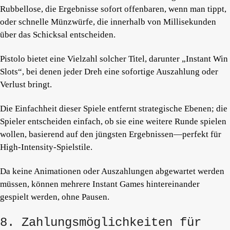
Rubbellose, die Ergebnisse sofort offenbaren, wenn man tippt,
oder schnelle Münzwürfe, die innerhalb von Millisekunden
über das Schicksal entscheiden.
Pistolo bietet eine Vielzahl solcher Titel, darunter „Instant Win
Slots“, bei denen jeder Dreh eine sofortige Auszahlung oder
Verlust bringt.
Die Einfachheit dieser Spiele entfernt strategische Ebenen; die
Spieler entscheiden einfach, ob sie eine weitere Runde spielen
wollen, basierend auf den jüngsten Ergebnissen—perfekt für
High‑Intensity-Spielstile.
Da keine Animationen oder Auszahlungen abgewartet werden
müssen, können mehrere Instant Games hintereinander
gespielt werden, ohne Pausen.
8. Zahlungsmöglichkeiten für