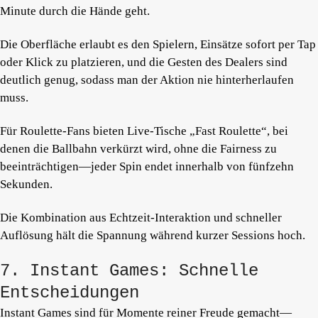
Minute durch die Hände geht.
Die Oberfläche erlaubt es den Spielern, Einsätze sofort per Tap
oder Klick zu platzieren, und die Gesten des Dealers sind
deutlich genug, sodass man der Aktion nie hinterherlaufen
muss.
Für Roulette-Fans bieten Live-Tische „Fast Roulette“, bei
denen die Ballbahn verkürzt wird, ohne die Fairness zu
beeinträchtigen—jeder Spin endet innerhalb von fünfzehn
Sekunden.
Die Kombination aus Echtzeit-Interaktion und schneller
Auflösung hält die Spannung während kurzer Sessions hoch.
7. Instant Games: Schnelle
Entscheidungen
Instant Games sind für Momente reiner Freude gemacht—