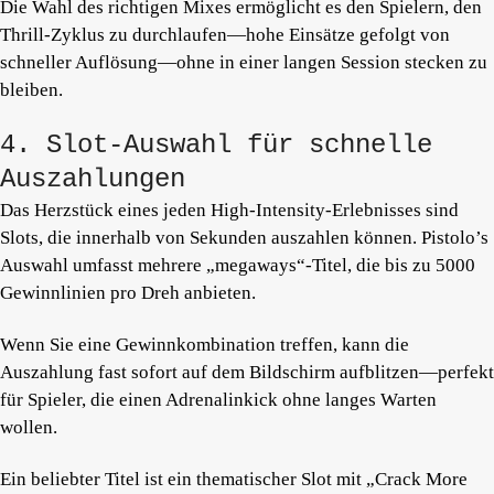
Die Wahl des richtigen Mixes ermöglicht es den Spielern, den
Thrill-Zyklus zu durchlaufen—hohe Einsätze gefolgt von
schneller Auflösung—ohne in einer langen Session stecken zu
bleiben.
4. Slot-Auswahl für schnelle
Auszahlungen
Das Herzstück eines jeden High‑Intensity-Erlebnisses sind
Slots, die innerhalb von Sekunden auszahlen können. Pistolo’s
Auswahl umfasst mehrere „megaways“-Titel, die bis zu 5000
Gewinnlinien pro Dreh anbieten.
Wenn Sie eine Gewinnkombination treffen, kann die
Auszahlung fast sofort auf dem Bildschirm aufblitzen—perfekt
für Spieler, die einen Adrenalinkick ohne langes Warten
wollen.
Ein beliebter Titel ist ein thematischer Slot mit „Crack More