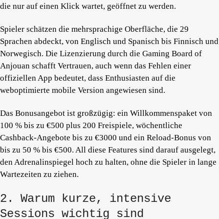
die nur auf einen Klick wartet, geöffnet zu werden.
Spieler schätzen die mehrsprachige Oberfläche, die 29
Sprachen abdeckt, von Englisch und Spanisch bis Finnisch und
Norwegisch. Die Lizenzierung durch die Gaming Board of
Anjouan schafft Vertrauen, auch wenn das Fehlen einer
offiziellen App bedeutet, dass Enthusiasten auf die
weboptimierte mobile Version angewiesen sind.
Das Bonusangebot ist großzügig: ein Willkommenspaket von
100 % bis zu €500 plus 200 Freispiele, wöchentliche
Cashback-Angebote bis zu €3000 und ein Reload-Bonus von
bis zu 50 % bis €500. All diese Features sind darauf ausgelegt,
den Adrenalinspiegel hoch zu halten, ohne die Spieler in lange
Wartezeiten zu ziehen.
2. Warum kurze, intensive
Sessions wichtig sind