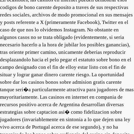
codigos de bono carente deposito a traves de sus respectivas
redes sociales, archivos de modo promocional en sus mensajes
y posts referente a X (primeramente Facebook), Twitter en el
caso de que nos lo olvidemos Instagram. No obstante en
algunos casos no se trata obligado (evidentemente, si seria
necesario hacerlo a la hora de jubilar los posibles ganancias),
tras oriente primer camino, unicamente deberias reproducir
desplazandolo hacia el pelo pegar el estatuto sobre bono en el
campo designado con el fin de elloy estar listo con el fin de
situar y lograr ganar dinero carente riesgo. La oportunidad
sobre dar los casinos bonos sobre admision gratis carente
tanque seri�a particularmente atractiva para jugadores de mas
mayoritariamente. Las casinos en internet en compania de
recursos positivo acerca de Argentina desarrollan diversas
estrategias sobre captacion asi� como fidelizacion sobre
jugadores (invariablemente en sintonia a lo que dejen una ley
vivo acerca de Portugal acerca de ese segundo), y no ha