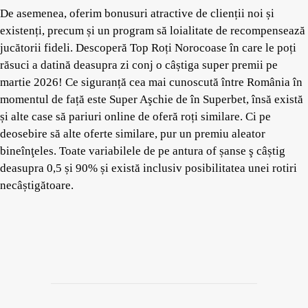
De asemenea, oferim bonusuri atractive de clienții noi și
existenți, precum și un program să loialitate de recompensează
jucătorii fideli. Descoperă Top Roți Norocoase în care le poți
răsuci a datină deasupra zi conj o câștiga super premii pe
martie 2026! Ce siguranță cea mai cunoscută între România în
momentul de față este Super Aşchie de în Superbet, însă există
și alte case să pariuri online de oferă roți similare. Ci pe
deosebire să alte oferte similare, pur un premiu aleator
bineînţeles. Toate variabilele de pe antura of șanse ş câștig
deasupra 0,5 și 90% și există inclusiv posibilitatea unei rotiri
necâștigătoare.