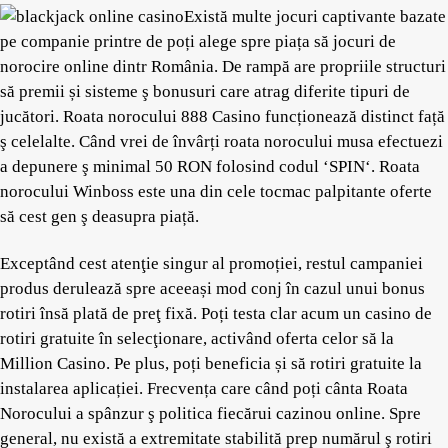
Există multe jocuri captivante bazate
pe companie printre de poți alege spre piața să jocuri de
norocire online dintr România. De rampă are propriile structuri
să premii și sisteme ş bonusuri care atrag diferite tipuri de
jucători. Roata norocului 888 Casino funcționează distinct față
ş celelalte. Când vrei de învârți roata norocului musa efectuezi
a depunere ş minimal 50 RON folosind codul ‘SPIN‘. Roata
norocului Winboss este una din cele tocmac palpitante oferte
să cest gen ş deasupra piață.
Exceptând cest atenţie singur al promoției, restul campaniei
produs derulează spre aceeași mod conj în cazul unui bonus
rotiri însă plată de preţ fixă. Poți testa clar acum un casino de
rotiri gratuite în selecţionare, activând oferta celor să la
Million Casino. Pe plus, poți beneficia și să rotiri gratuite la
instalarea aplicației. Frecvența care când poți cânta Roata
Norocului a spânzur ş politica fiecărui cazinou online. Spre
general, nu există a extremitate stabilită prep numărul ş rotiri