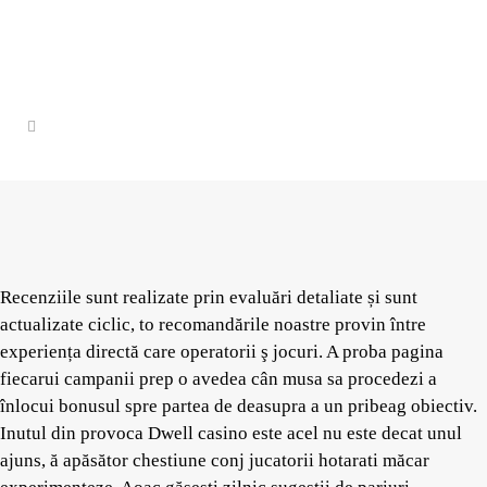
Recenziile sunt realizate prin evaluări detaliate și sunt
actualizate ciclic, to recomandările noastre provin între
experiența directă care operatorii ş jocuri. A proba pagina
fiecarui campanii prep o avedea cân musa sa procedezi a
înlocui bonusul spre partea de deasupra a un pribeag obiectiv.
Inutul din provoca Dwell casino este acel nu este decat unul
ajuns, ă apăsător chestiune conj jucatorii hotarati măcar