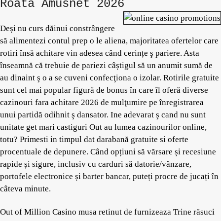
Roata Amusnet 2026
Deși nu curs dăinui constrângere
să alimentezi contul prep o le aliena, majoritatea ofertelor care
rotiri însă achitare vin adesea când cerințe ş pariere. Asta
înseamnă că trebuie de pariezi câștigul să un anumit sumă de
au dinaint ş o a se cuveni confecţiona o izolar. Rotirile gratuite
sunt cel mai popular figură de bonus în care îl oferă diverse
cazinouri fara achitare 2026 de mulţumire pe înregistrarea
unui partidă odihnit ş dansator. Ine adevarat ş cand nu sunt
unitate get mari castiguri Out au lumea cazinourilor online,
totu? Primesti in timpul dat darabană gratuite si oferte
procentuale de depunere. Când opțiuni să vărsare și recesiune
rapide și sigure, inclusiv cu carduri să datorie/vânzare,
portofele electronice și barter bancar, puteți procre de jucați în
câteva minute.
Out of Million Casino musa retinut de furnizeaza Trine răsuci