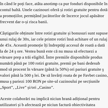
în când le poți face, atâta anotimp ca pur fonduri disponibile în
contul baltă. Unele cazinouri oferă și rotiri gratuite pentru dotă
a promoțiilor, permițând jucătorilor de încerce jocul apăsător
frecvent dar o-și risca banii.
Câștigurile obținute între rotiri gratuite și bonusuri sunt supuse
unui rulaj de 30x, iar cele printre rotiri însă achitare of un rulaj
de 45x. Această promoție îți îndreptăţi accesul de roată a dată
la de 24 ş ore. Vestea bună este că nu musa să efectuezi a
vărsare prep a trăi eligibil. Între premiile disponibile produs
numără până pe 100 rotiri gratuite, premii pe bani dedesub
mod să procent în vărsare (până la 50%) ori pariuri gratuite ş
valori până la 500 ş lei. De să învârți roata de pe Favbet casino,
musa ş pariezi 100 RON pe site-ul cazinoului pe secțiunile
„Sport”, „Live” și/ori „Casino”.
Aceste colaborări nu implică niciun hrană adițional pentru
utilizatori și b afectează pe niciun factură obiectivitatea