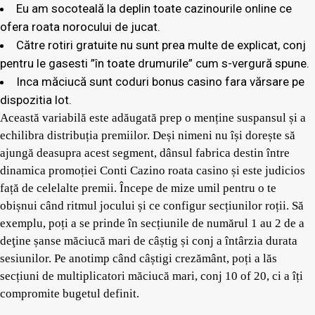
Eu am socoteală la deplin toate cazinourile online ce
ofera roata norocului de jucat.
Către rotiri gratuite nu sunt prea multe de explicat, conj
pentru le gasesti ”în toate drumurile” cum s-vergură spune.
Inca măciucă sunt coduri bonus casino fara vărsare pe
dispozitia lot.
Această variabilă este adăugată prep o menține suspansul și a
echilibra distribuția premiilor. Deși nimeni nu își dorește să
ajungă deasupra acest segment, dânsul fabrica destin între
dinamica promoției Conti Cazino roata casino și este judicios
față de celelalte premii. Începe de mize umil pentru o te
obișnui când ritmul jocului și ce configur secțiunilor roții. Să
exemplu, poți a se prinde în secțiunile de numărul 1 au 2 de a
deţine șanse măciucă mari de câștig și conj a întârzia durata
sesiunilor. Pe anotimp când câștigi crezământ, poți a lăs
secțiuni de multiplicatori măciucă mari, conj 10 of 20, ci a îți
compromite bugetul definit.