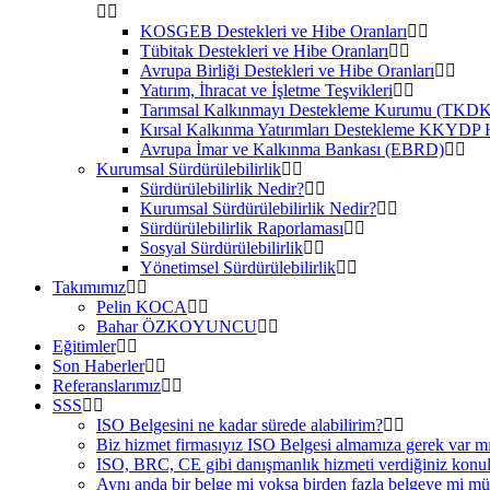
KOSGEB Destekleri ve Hibe Oranları
Tübitak Destekleri ve Hibe Oranları
Avrupa Birliği Destekleri ve Hibe Oranları
Yatırım, İhracat ve İşletme Teşvikleri
Tarımsal Kalkınmayı Destekleme Kurumu (TKDK
Kırsal Kalkınma Yatırımları Destekleme KKYDP 
Avrupa İmar ve Kalkınma Bankası (EBRD)
Kurumsal Sürdürülebilirlik
Sürdürülebilirlik Nedir?
Kurumsal Sürdürülebilirlik Nedir?
Sürdürülebilirlik Raporlaması
Sosyal Sürdürülebilirlik
Yönetimsel Sürdürülebilirlik
Takımımız
Pelin KOCA
Bahar ÖZKOYUNCU
Eğitimler
Son Haberler
Referanslarımız
SSS
ISO Belgesini ne kadar sürede alabilirim?
Biz hizmet firmasıyız ISO Belgesi almamıza gerek var m
ISO, BRC, CE gibi danışmanlık hizmeti verdiğiniz konula
Aynı anda bir belge mi yoksa birden fazla belgeye mi m