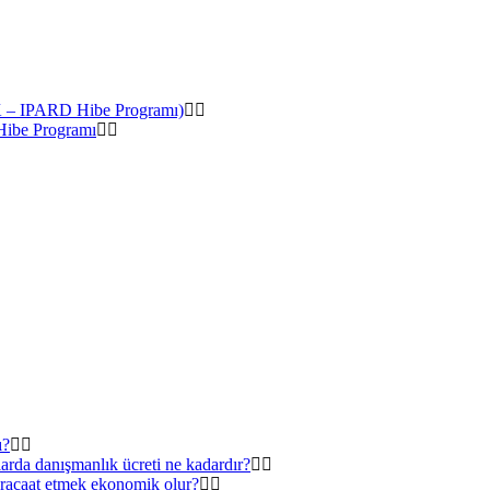
 – IPARD Hibe Programı)
Hibe Programı
ı?
rda danışmanlık ücreti ne kadardır?
üracaat etmek ekonomik olur?