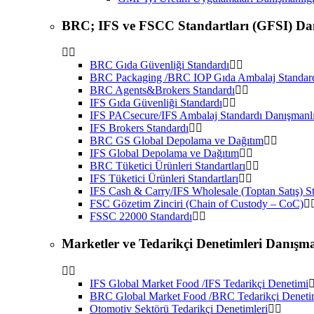
BRC; IFS ve FSCC Standartları (GFSI) Da
BRC Gıda Güvenliği Standardı
BRC Packaging /BRC IOP Gıda Ambalaj Standar
BRC Agents&Brokers Standardı
IFS Gıda Güvenliği Standardı
IFS PACsecure/IFS Ambalaj Standardı Danışmanl
IFS Brokers Standardı
BRC GS Global Depolama ve Dağıtım
IFS Global Depolama ve Dağıtım
BRC Tüketici Ürünleri Standartları
IFS Tüketici Ürünleri Standartları
IFS Cash & Carry/IFS Wholesale (Toptan Satış) S
FSC Gözetim Zinciri (Chain of Custody – CoC)
FSSC 22000 Standardı
Marketler ve Tedarikçi Denetimleri Danışma
IFS Global Market Food /IFS Tedarikçi Denetimi
BRC Global Market Food /BRC Tedarikçi Deneti
Otomotiv Sektörü Tedarikçi Denetimleri