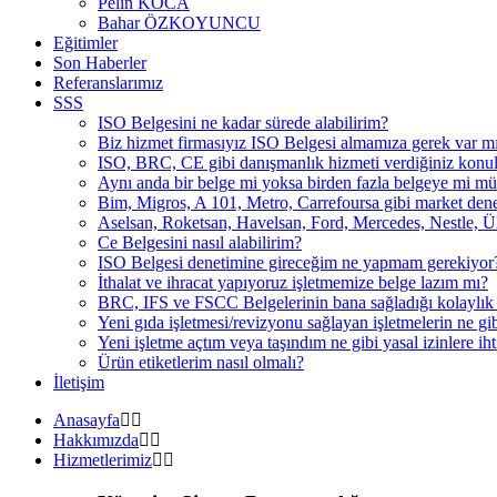
Pelin KOCA
Bahar ÖZKOYUNCU
Eğitimler
Son Haberler
Referanslarımız
SSS
ISO Belgesini ne kadar sürede alabilirim?
Biz hizmet firmasıyız ISO Belgesi almamıza gerek var m
ISO, BRC, CE gibi danışmanlık hizmeti verdiğiniz konula
Aynı anda bir belge mi yoksa birden fazla belgeye mi m
Bim, Migros, A 101, Metro, Carrefoursa gibi market den
Aselsan, Roketsan, Havelsan, Ford, Mercedes, Nestle, Ülker
Ce Belgesini nasıl alabilirim?
ISO Belgesi denetimine gireceğim ne yapmam gerekiyor
İthalat ve ihracat yapıyoruz işletmemize belge lazım mı?
BRC, IFS ve FSCC Belgelerinin bana sağladığı kolaylık 
Yeni gıda işletmesi/revizyonu sağlayan işletmelerin ne gibi
Yeni işletme açtım veya taşındım ne gibi yasal izinlere ih
Ürün etiketlerim nasıl olmalı?
İletişim
Anasayfa
Hakkımızda
Hizmetlerimiz