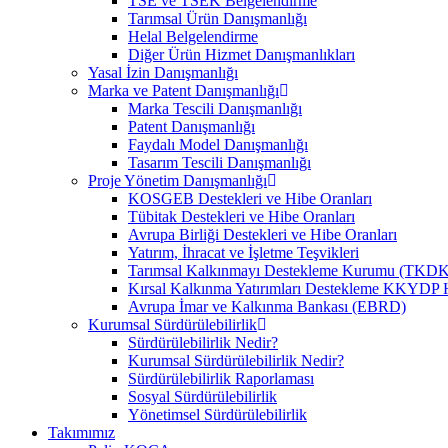
TSE ve TSEK Belgelendirme
Tarımsal Ürün Danışmanlığı
Helal Belgelendirme
Diğer Ürün Hizmet Danışmanlıkları
Yasal İzin Danışmanlığı
Marka ve Patent Danışmanlığı
Marka Tescili Danışmanlığı
Patent Danışmanlığı
Faydalı Model Danışmanlığı
Tasarım Tescili Danışmanlığı
Proje Yönetim Danışmanlığı
KOSGEB Destekleri ve Hibe Oranları
Tübitak Destekleri ve Hibe Oranları
Avrupa Birliği Destekleri ve Hibe Oranları
Yatırım, İhracat ve İşletme Teşvikleri
Tarımsal Kalkınmayı Destekleme Kurumu (TKDK
Kırsal Kalkınma Yatırımları Destekleme KKYDP 
Avrupa İmar ve Kalkınma Bankası (EBRD)
Kurumsal Sürdürülebilirlik
Sürdürülebilirlik Nedir?
Kurumsal Sürdürülebilirlik Nedir?
Sürdürülebilirlik Raporlaması
Sosyal Sürdürülebilirlik
Yönetimsel Sürdürülebilirlik
Takımımız