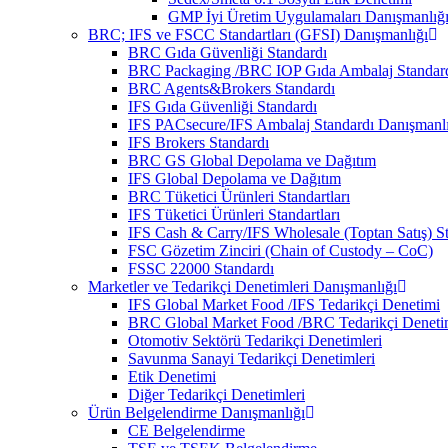
GMP İyi Üretim Uygulamaları Danışmanlığ
BRC; IFS ve FSCC Standartları (GFSI) Danışmanlığı
BRC Gıda Güvenliği Standardı
BRC Packaging /BRC IOP Gıda Ambalaj Standar
BRC Agents&Brokers Standardı
IFS Gıda Güvenliği Standardı
IFS PACsecure/IFS Ambalaj Standardı Danışmanl
IFS Brokers Standardı
BRC GS Global Depolama ve Dağıtım
IFS Global Depolama ve Dağıtım
BRC Tüketici Ürünleri Standartları
IFS Tüketici Ürünleri Standartları
IFS Cash & Carry/IFS Wholesale (Toptan Satış) S
FSC Gözetim Zinciri (Chain of Custody – CoC)
FSSC 22000 Standardı
Marketler ve Tedarikçi Denetimleri Danışmanlığı
IFS Global Market Food /IFS Tedarikçi Denetimi
BRC Global Market Food /BRC Tedarikçi Deneti
Otomotiv Sektörü Tedarikçi Denetimleri
Savunma Sanayi Tedarikçi Denetimleri
Etik Denetimi
Diğer Tedarikçi Denetimleri
Ürün Belgelendirme Danışmanlığı
CE Belgelendirme