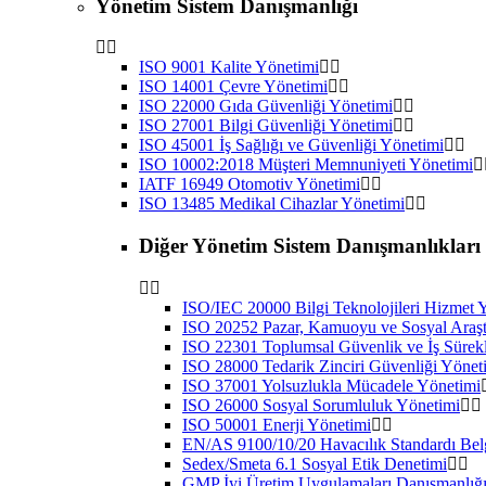
Yönetim Sistem Danışmanlığı
ISO 9001 Kalite Yönetimi
ISO 14001 Çevre Yönetimi
ISO 22000 Gıda Güvenliği Yönetimi
ISO 27001 Bilgi Güvenliği Yönetimi
ISO 45001 İş Sağlığı ve Güvenliği Yönetimi
ISO 10002:2018 Müşteri Memnuniyeti Yönetimi
IATF 16949 Otomotiv Yönetimi
ISO 13485 Medikal Cihazlar Yönetimi
Diğer Yönetim Sistem Danışmanlıkları
ISO/IEC 20000 Bilgi Teknolojileri Hizmet 
ISO 20252 Pazar, Kamuoyu ve Sosyal Araşt
ISO 22301 Toplumsal Güvenlik ve İş Sürekl
ISO 28000 Tedarik Zinciri Güvenliği Yönet
ISO 37001 Yolsuzlukla Mücadele Yönetimi
ISO 26000 Sosyal Sorumluluk Yönetimi
ISO 50001 Enerji Yönetimi
EN/AS 9100/10/20 Havacılık Standardı Bel
Sedex/Smeta 6.1 Sosyal Etik Denetimi
GMP İyi Üretim Uygulamaları Danışmanlığ