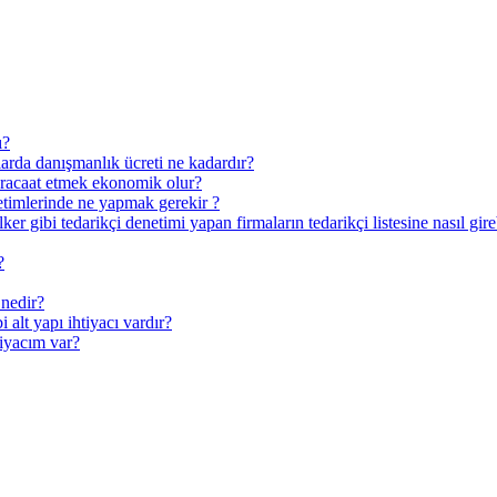
ı?
rda danışmanlık ücreti ne kadardır?
üracaat etmek ekonomik olur?
etimlerinde ne yapmak gerekir ?
 gibi tedarikçi denetimi yapan firmaların tedarikçi listesine nasıl gire
?
nedir?
 alt yapı ihtiyacı vardır?
tiyacım var?