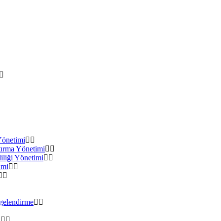
Yönetimi
ırma Yönetimi
iliği Yönetimi
imi
gelendirme
ı