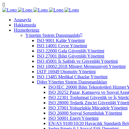
Anasayfa
Hakkımızda
Hizmetlerimiz
Yönetim Sistem Danışmanlığı
ISO 9001 Kalite Yönetimi
ISO 14001 Çevre Yönetimi
ISO 22000 Gıda Güvenliği Yönetimi
ISO 27001 Bilgi Güvenliği Yönetimi
ISO 45001 İş Sağlığı ve Güvenliği Yönetimi
ISO 10002:2018 Müşteri Memnuniyeti Yönetimi
IATF 16949 Otomotiv Yönetimi
ISO 13485 Medikal Cihazlar Yönetimi
Diğer Yönetim Sistem Danışmanlıkları
ISO/IEC 20000 Bilgi Teknolojileri Hizmet 
ISO 20252 Pazar, Kamuoyu ve Sosyal Araşt
ISO 22301 Toplumsal Güvenlik ve İş Sürekl
ISO 28000 Tedarik Zinciri Güvenliği Yönet
ISO 37001 Yolsuzlukla Mücadele Yönetimi
ISO 26000 Sosyal Sorumluluk Yönetimi
ISO 50001 Enerji Yönetimi
EN/AS 9100/10/20 Havacılık Standardı Bel
Sedex/Smeta 6.1 Sosyal Etik Denetimi