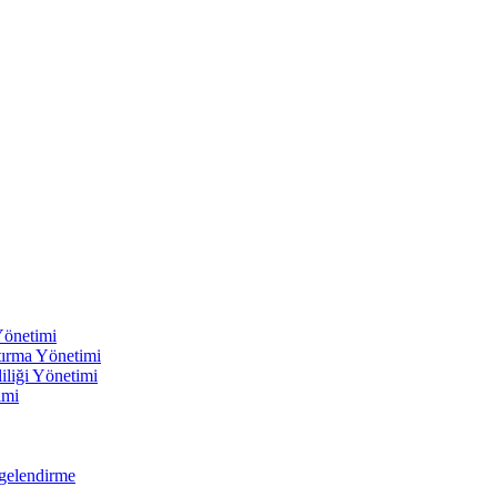
Yönetimi
ırma Yönetimi
iliği Yönetimi
imi
gelendirme