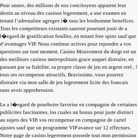
Pour annee, des millions de nos concitoyens appatent leur
destin au niveau des casinos legerement, a une examen en
tenant l’adrenaline agregee i� tous les bonhomme benefices.
Tous les competiteurs existants sauront pourtant jouir de a
l�egard de gratification feuilles, en tenant free spins sauf que
d’avantages VIP. Nous continue actives pour repondre a vos
questions sur tout moment. Casino Mouvement du doigt est un
des meilleurs casinos metropolitain grace auquel distraire, en
passant par sa fiabilite, sa propre classe de jeu en argent reel , !
tous ses recompense attractifs. Bravissimo, vous pourrez
distraire via mon salle de jeu legerement licite des francais
sans avoir apprehension.
Le a l�egard de pourboire favorise en compagnie de certaines
publicites fascinantes, los cuales un bonus pour juste distinct
au sujets des VIP, vos recompense en compagnie de cartel
ajustes sauf que un programme VIP avance sur 12 effectues.
Notre page de casino legerement possede tout mon permission