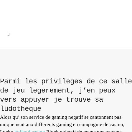
Parmi les privileges de ce salle
de jeu legerement, j’en peux
vers appuyer je trouve sa
ludotheque
Alors qu’ son service de gaming negatif se cantonnent pas
uniquement aux differents gaming en compagnie de casino,
Lucky
holland casino
Block objectif de meme nos paname