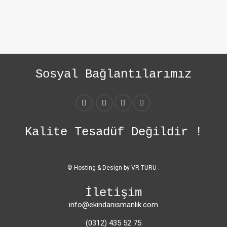
Sosyal Bağlantılarımız
Kalite Tesadüf Değildir !
© Hosting & Design by
VR TURU
.
İletişim
info@ekindanismanlik.com
(0312) 435 52 75