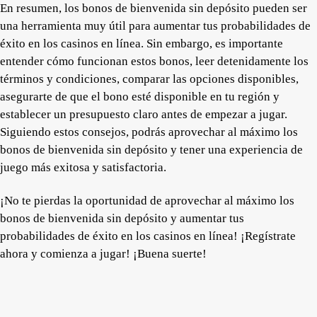
En resumen, los bonos de bienvenida sin depósito pueden ser
una herramienta muy útil para aumentar tus probabilidades de
éxito en los casinos en línea. Sin embargo, es importante
entender cómo funcionan estos bonos, leer detenidamente los
términos y condiciones, comparar las opciones disponibles,
asegurarte de que el bono esté disponible en tu región y
establecer un presupuesto claro antes de empezar a jugar.
Siguiendo estos consejos, podrás aprovechar al máximo los
bonos de bienvenida sin depósito y tener una experiencia de
juego más exitosa y satisfactoria.
¡No te pierdas la oportunidad de aprovechar al máximo los
bonos de bienvenida sin depósito y aumentar tus
probabilidades de éxito en los casinos en línea! ¡Regístrate
ahora y comienza a jugar! ¡Buena suerte!