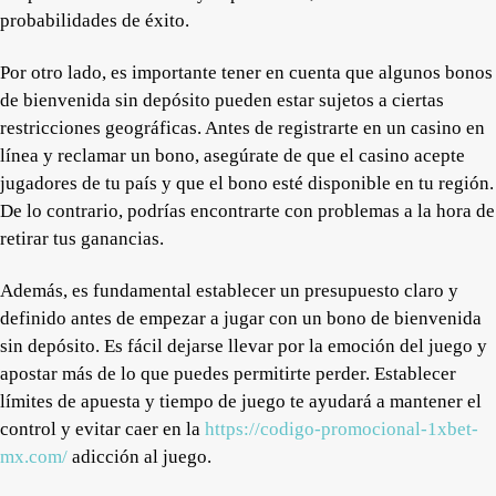
probabilidades de éxito.
Por otro lado, es importante tener en cuenta que algunos bonos
de bienvenida sin depósito pueden estar sujetos a ciertas
restricciones geográficas. Antes de registrarte en un casino en
línea y reclamar un bono, asegúrate de que el casino acepte
jugadores de tu país y que el bono esté disponible en tu región.
De lo contrario, podrías encontrarte con problemas a la hora de
retirar tus ganancias.
Además, es fundamental establecer un presupuesto claro y
definido antes de empezar a jugar con un bono de bienvenida
sin depósito. Es fácil dejarse llevar por la emoción del juego y
apostar más de lo que puedes permitirte perder. Establecer
límites de apuesta y tiempo de juego te ayudará a mantener el
control y evitar caer en la
https://codigo-promocional-1xbet-
mx.com/
adicción al juego.