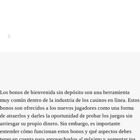
Los bonos de bienvenida sin depósito son una herramienta
muy común dentro de la industria de los casinos en línea. Estos
bonos son ofrecidos a los nuevos jugadores como una forma
de atraerlos y darles la oportunidad de probar los juegos sin
arriesgar su propio dinero. Sin embargo, es importante
entender cómo funcionan estos bonos y qué aspectos debes
tener en cuenta para aprovecharlos al máximo y aumentar tus