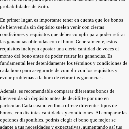
probabilidades de éxito.
En primer lugar, es importante tener en cuenta que los bonos
de bienvenida sin depósito suelen venir con ciertas
condiciones y requisitos que debes cumplir para poder retirar
las ganancias obtenidas con el bono. Generalmente, estos
requisitos incluyen apostar una cierta cantidad de veces el
monto del bono antes de poder retirar las ganancias. Es
fundamental leer detenidamente los términos y condiciones de
cada bono para asegurarte de cumplir con los requisitos y
evitar problemas a la hora de retirar tus ganancias.
Además, es recomendable comparar diferentes bonos de
bienvenida sin depósito antes de decidirte por uno en
particular. Cada casino en línea ofrece diferentes tipos de
bonos, con distintas cantidades y condiciones. Al comparar las
opciones disponibles, podrás elegir el bono que mejor se
adapte a tus necesidades y expectativas, aumentando así tus