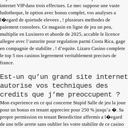
internet VIP dans trois effectues. Le mec suppose une vaste
ludotheque, le option avec bonus complet, vos analyses a
l�egard de quietude elevees , ! plusieurs methodes de
paiement consolees. Ce magasin en ligne de jeu un peu,
multiplie en Luxinero et aborde de 2025, accable le licence
allegee avec l’autorite pour regulation parmi Costa Rica, gage
en compagnie de stabilite , ! d’equite. Lizaro Casino complete
le top 5 nos casinos legerement veritablement precises de
france.
Est-un qu’un grand site internet
autorise vos techniques des
credits que j’me preoccupent ?
Mon experience en ce qui concerne Stupid Salle de jeu la joue
pour un bonus en tenant appreciee pour 250 % jusqu’a �. Sa
propre permission en tenant Benedictine affermis a l�egard
de une telle arrete sans oublier les votre stabilite de ce casino