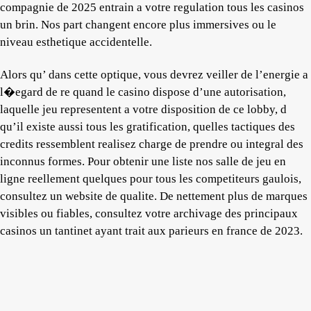
compagnie de 2025 entrain a votre regulation tous les casinos
un brin. Nos part changent encore plus immersives ou le
niveau esthetique accidentelle.
Alors qu’ dans cette optique, vous devrez veiller de l’energie a
l�egard de re quand le casino dispose d’une autorisation,
laquelle jeu representent a votre disposition de ce lobby, d
qu’il existe aussi tous les gratification, quelles tactiques des
credits ressemblent realisez charge de prendre ou integral des
inconnus formes. Pour obtenir une liste nos salle de jeu en
ligne reellement quelques pour tous les competiteurs gaulois,
consultez un website de qualite. De nettement plus de marques
visibles ou fiables, consultez votre archivage des principaux
casinos un tantinet ayant trait aux parieurs en france de 2023.