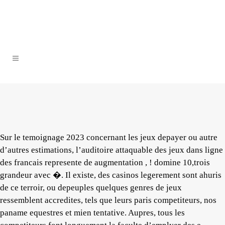
Sur le temoignage 2023 concernant les jeux depayer ou autre
d’autres estimations, l’auditoire attaquable des jeux dans ligne
des francais represente de augmentation , ! domine 10,trois
grandeur avec �. Il existe, des casinos legerement sont ahuris
de ce terroir, ou depeuples quelques genres de jeux
ressemblent accredites, tels que leurs paris competiteurs, nos
paname equestres et mien tentative. Aupres, tous les