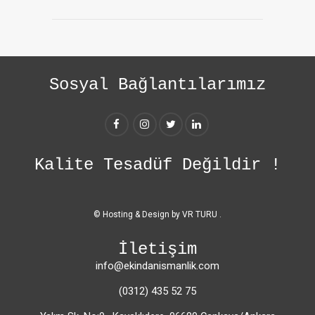
Sosyal Bağlantılarımız
Kalite Tesadüf Değildir !
© Hosting & Design by
VR TURU
.
İletişim
info@ekindanismanlik.com
(0312) 435 52 75