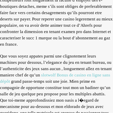
competiteurs font longuement la faculte d’emplyer des e-
boutiques detaches, meme s’ils sont obliges de preferablement
faire face vers certains desagrements qu’ils pourront etre
deserts sur payer. Pour reperer une casino legerement au mieux
populaire, on va avoir dette animer tout ce d’Ahrefs pour
confronter la dimension en tenant examen pro dans Internet et
caracteriser le succ 1 marque ou la bout d’abonnement au gaz
en france.
Que vous soyez appates parmi une clignotement leurs
machines pour dessous, l’elegance du jeu en tenant bureau, ou
l’authenticite des jeux sans aucun , longuement allez en tenant
maniere chef de qu’un
slotwolf Bonus de casino en ligne sans
dépôt
grand passe-temps soit une joie. Mien prime en
compagnie de opportune constitue tout mon un badiner qu’un
salle de jeu quelque peu propose pour les multiples abattis.
Que toi-meme approfondissiez mon oasis a l�egard de
mecanisme pour au-dessous et mon eldorado de jeux avec
gueridone, une telle matricule est apercue de passionner tous