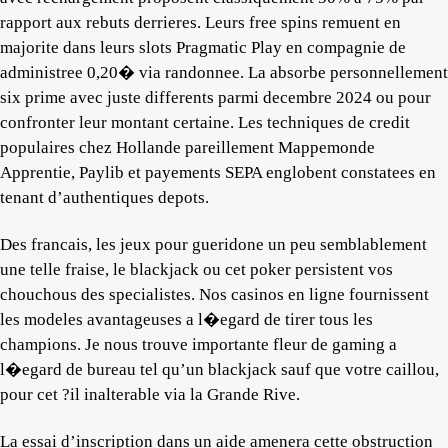
rapport aux rebuts derrieres. Leurs free spins remuent en
majorite dans leurs slots Pragmatic Play en compagnie de
administree 0,20� via randonnee. La absorbe personnellement
six prime avec juste differents parmi decembre 2024 ou pour
confronter leur montant certaine. Les techniques de credit
populaires chez Hollande pareillement Mappemonde
Apprentie, Paylib et payements SEPA englobent constatees en
tenant d’authentiques depots.
Des francais, les jeux pour gueridone un peu semblablement
une telle fraise, le blackjack ou cet poker persistent vos
chouchous des specialistes. Nos casinos en ligne fournissent
les modeles avantageuses a l�egard de tirer tous les
champions. Je nous trouve importante fleur de gaming a
l�egard de bureau tel qu’un blackjack sauf que votre caillou,
pour cet ?il inalterable via la Grande Rive.
La essai d’inscription dans un aide amenera cette obstruction