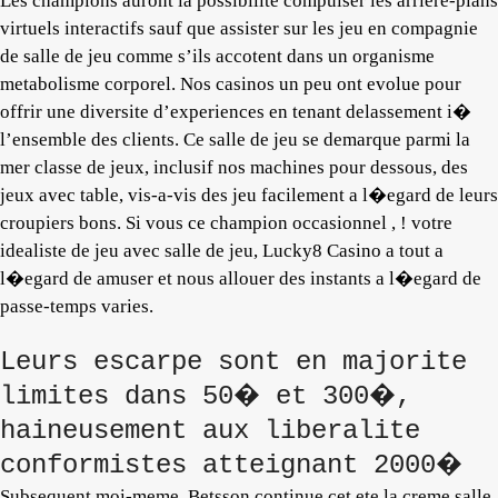
Les champions auront la possibilite compulser les arriere-plans
virtuels interactifs sauf que assister sur les jeu en compagnie
de salle de jeu comme s’ils accotent dans un organisme
metabolisme corporel. Nos casinos un peu ont evolue pour
offrir une diversite d’experiences en tenant delassement i�
l’ensemble des clients. Ce salle de jeu se demarque parmi la
mer classe de jeux, inclusif nos machines pour dessous, des
jeux avec table, vis-a-vis des jeu facilement a l�egard de leurs
croupiers bons. Si vous ce champion occasionnel , ! votre
idealiste de jeu avec salle de jeu, Lucky8 Casino a tout a
l�egard de amuser et nous allouer des instants a l�egard de
passe-temps varies.
Leurs escarpe sont en majorite
limites dans 50� et 300�,
haineusement aux liberalite
conformistes atteignant 2000�
Subsequent moi-meme, Betsson continue cet ete la creme salle