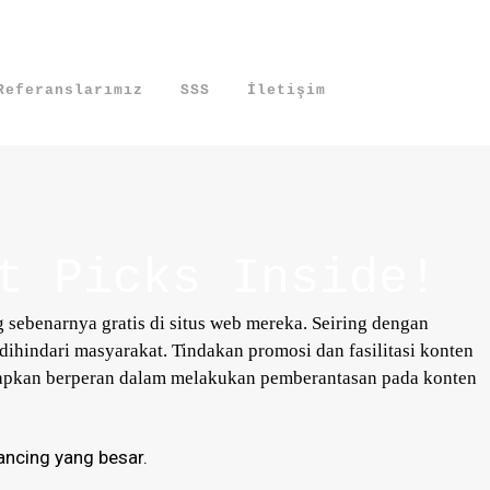
Referanslarımız
SSS
İletişim
t Picks Inside!
g sebenarnya gratis di situs web mereka. Seiring dengan
 dihindari masyarakat. Tindakan promosi dan fasilitasi konten
harapkan berperan dalam melakukan pemberantasan pada konten
ncing yang besar.