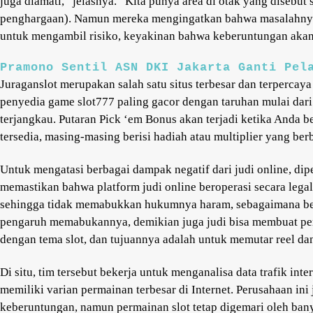
juga diamati,” jelasnya. “Kita punya area di otak yang disebut
penghargaan). Namun mereka mengingatkan bahwa masalahnya l
untuk mengambil risiko, keyakinan bahwa keberuntungan akan 
Pramono Sentil ASN DKI Jakarta Ganti Pel
Juraganslot merupakan salah satu situs terbesar dan terpercaya
penyedia game slot777 paling gacor dengan taruhan mulai dari
terjangkau. Putaran Pick ‘em Bonus akan terjadi ketika Anda b
tersedia, masing-masing berisi hadiah atau multiplier yang ber
Untuk mengatasi berbagai dampak negatif dari judi online, dipe
memastikan bahwa platform judi online beroperasi secara leg
sehingga tidak memabukkan hukumnya haram, sebagaimana be
pengaruh memabukannya, demikian juga judi bisa membuat pema
dengan tema slot, dan tujuannya adalah untuk memutar reel da
Di situ, tim tersebut bekerja untuk menganalisa data trafik in
memiliki varian permainan terbesar di Internet. Perusahaan in
keberuntungan, namun permainan slot tetap digemari oleh bany