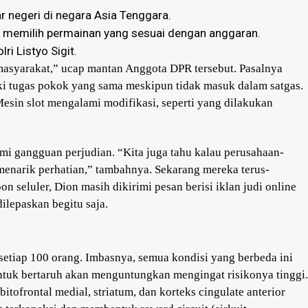
ar negeri di negara Asia Tenggara.
ya memilih permainan yang sesuai dengan anggaran.
i Listyo Sigit.
asyarakat,” ucap mantan Anggota DPR tersebut. Pasalnya
i tugas pokok yang sama meskipun tidak masuk dalam satgas.
sin slot mengalami modifikasi, seperti yang dilakukan
i gangguan perjudian. “Kita juga tahu kalau perusahaan-
enarik perhatian,” tambahnya. Sekarang mereka terus-
eluler, Dion masih dikirimi pesan berisi iklan judi online
ilepaskan begitu saja.
etiap 100 orang. Imbasnya, semua kondisi yang berbeda ini
tuk bertaruh akan menguntungkan mengingat risikonya tinggi.
ofrontal medial, striatum, dan korteks cingulate anterior