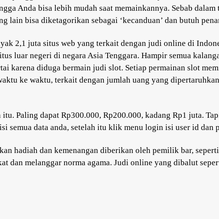
hingga Anda bisa lebih mudah saat memainkannya. Sebab dalam 
ng lain bisa diketagorikan sebagai ‘kecanduan’ dan butuh pen
2,1 juta situs web yang terkait dengan judi online di Indone
 situs luar negeri di negara Asia Tenggara. Hampir semua kalanga
artai karena diduga bermain judi slot. Setiap permainan slot m
ktu ke waktu, terkait dengan jumlah uang yang dipertaruhkan.
tu. Paling dapat Rp300.000, Rp200.000, kadang Rp1 juta. Tapi
si semua data anda, setelah itu klik menu login isi user id dan
hadiah dan kemenangan diberikan oleh pemilik bar, seperti m
at dan melanggar norma agama. Judi online yang dibalut sepe