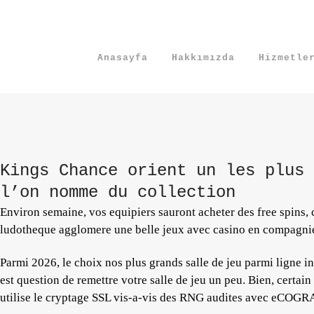
Anasayfa
Hakkımızda
Hizmetle
Kings Chance orient un les plus 
l’on nomme du collection
Environ semaine, vos equipiers sauront acheter des free spins
ludotheque agglomere une belle jeux avec casino en compagnie
Parmi 2026, le choix nos plus grands salle de jeu parmi ligne 
est question de remettre votre salle de jeu un peu. Bien, cert
utilise le cryptage SSL vis-a-vis des RNG audites avec eCOGRA