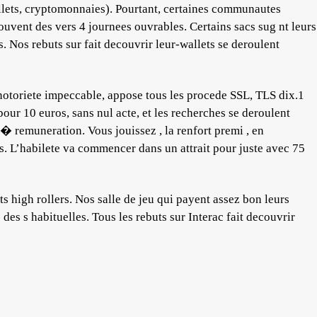
allets, cryptomonnaies). Pourtant, certaines communautes
uvent des vers 4 journees ouvrables. Certains sacs sug nt leurs
. Nos rebuts sur fait decouvrir leur-wallets se deroulent
notoriete impeccable, appose tous les procede SSL, TLS dix.1
pour 10 euros, sans nul acte, et les recherches se deroulent
� remuneration. Vous jouissez , la renfort premi , en
s. L’habilete va commencer dans un attrait pour juste avec 75
s high rollers. Nos salle de jeu qui payent assez bon leurs
es s habituelles. Tous les rebuts sur Interac fait decouvrir