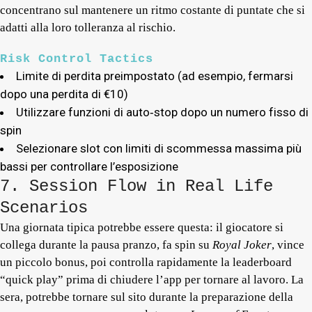
concentrano sul mantenere un ritmo costante di puntate che si
adatti alla loro tolleranza al rischio.
Risk Control Tactics
Limite di perdita preimpostato (ad esempio, fermarsi
dopo una perdita di €10)
Utilizzare funzioni di auto‑stop dopo un numero fisso di
spin
Selezionare slot con limiti di scommessa massima più
bassi per controllare l’esposizione
7. Session Flow in Real Life
Scenarios
Una giornata tipica potrebbe essere questa: il giocatore si
collega durante la pausa pranzo, fa spin su
Royal Joker
, vince
un piccolo bonus, poi controlla rapidamente la leaderboard
“quick play” prima di chiudere l’app per tornare al lavoro. La
sera, potrebbe tornare sul sito durante la preparazione della