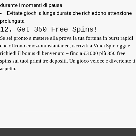
durante i momenti di pausa
Evitate giochi a lunga durata che richiedono attenzione
prolungata
12. Get 350 Free Spins!
Se sei pronto a mettere alla prova la tua fortuna in burst rapidi
che offrono emozioni istantanee, iscriviti a Vinci Spin oggi e
richiedi il bonus di benvenuto – fino a €3 000 più 350 free
spins sui tuoi primi tre depositi. Un gioco veloce e divertente ti
aspetta.