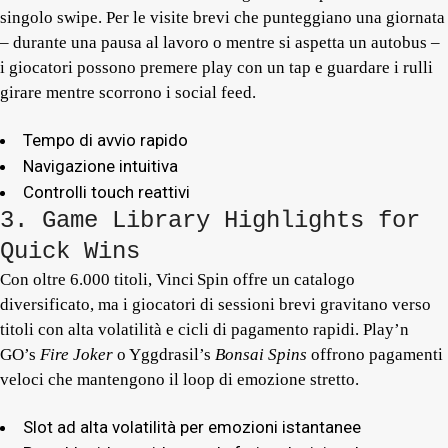
singolo swipe. Per le visite brevi che punteggiano una giornata
– durante una pausa al lavoro o mentre si aspetta un autobus –
i giocatori possono premere play con un tap e guardare i rulli
girare mentre scorrono i social feed.
Tempo di avvio rapido
Navigazione intuitiva
Controlli touch reattivi
3. Game Library Highlights for
Quick Wins
Con oltre 6.000 titoli, Vinci Spin offre un catalogo
diversificato, ma i giocatori di sessioni brevi gravitano verso
titoli con alta volatilità e cicli di pagamento rapidi. Play’n
GO’s
Fire Joker
o Yggdrasil’s
Bonsai Spins
offrono pagamenti
veloci che mantengono il loop di emozione stretto.
Slot ad alta volatilità per emozioni istantanee