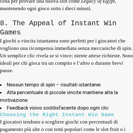
cena per provare una nuova slot come
Legacy of Egypt
,
mantenendo ogni gioco sotto i dieci minuti.
8. The Appeal of Instant Win
Games
I giochi a vincita istantanea sono perfetti per i giocatori che
vogliono una ricompensa immediata senza meccaniche di spin.
Un semplice clic rivela se si vince; niente attese richieste. Sono
ideali per chi gioca tra un compito e l’altro o durante brevi
pause.
Nessun tempo di spin – risultati istantanei
Alta percentuale di piccole vincite mantiene alta la
motivazione
Feedback visivo soddisfacente dopo ogni clic
Choosing the Right Instant Win Game
I giocatori tendono a scegliere giochi con percentuali di
pagamento più alte o con temi popolari come le slot fruit o i