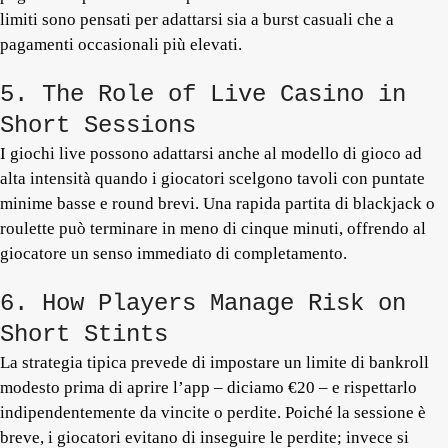
limiti sono pensati per adattarsi sia a burst casuali che a
pagamenti occasionali più elevati.
5. The Role of Live Casino in
Short Sessions
I giochi live possono adattarsi anche al modello di gioco ad
alta intensità quando i giocatori scelgono tavoli con puntate
minime basse e round brevi. Una rapida partita di blackjack o
roulette può terminare in meno di cinque minuti, offrendo al
giocatore un senso immediato di completamento.
6. How Players Manage Risk on
Short Stints
La strategia tipica prevede di impostare un limite di bankroll
modesto prima di aprire l’app – diciamo €20 – e rispettarlo
indipendentemente da vincite o perdite. Poiché la sessione è
breve, i giocatori evitano di inseguire le perdite; invece si