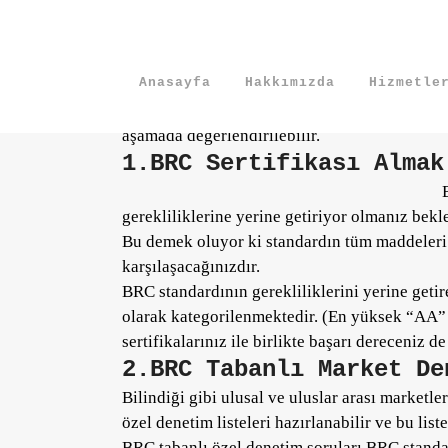
10 Oca
BRC Denetim List
Posted at 00:56h
in
BRC
2
Likes
Anasayfa
Hakkımızda
Hizmetle
BRC denetimlerinde firmaların en çok merak ett
aşamada değerlendirilebilir.
1.BRC Sertifikası Almak
gerekliliklerine yerine getiriyor olmanız bekle
Bu demek oluyor ki standardın tüm maddeleri t
karşılaşacağınızdır.
BRC standardının gerekliliklerini yerine geti
olarak kategorilenmektedir. (En yüksek “AA”
sertifikalarınız ile birlikte başarı dereceniz
2.BRC Tabanlı Market De
Bilindiği gibi ulusal ve uluslar arası marketl
özel denetim listeleri hazırlanabilir ve bu li
BRC tabanlı özel denetim soruları BRC standar