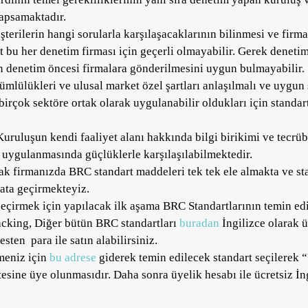
kapsamaktadır.
şterilerin hangi sorularla karşılaşacaklarının bilinmesi ve firm
 bu her denetim firması için geçerli olmayabilir. Gerek denetim
ın denetim öncesi firmalara gönderilmesini uygun bulmayabilir.
ükümlülükleri ve ulusal market özel şartları anlaşılmalı ve uygu
birçok sektöre ortak olarak uygulanabilir oldukları için standa
Kuruluşun kendi faaliyet alanı hakkında bilgi birikimi ve tecrüb
 uygulanmasında güçlüklerle karşılaşılabilmektedir.
ak firmanızda BRC standart maddeleri tek tek ele almakta ve st
yata geçirmekteyiz.
 geçirmek için yapılacak ilk aşama BRC Standartlarının temin edi
king, Diğer bütün BRC standartları
buradan
İngilizce olarak ü
ten para ile satın alabilirsiniz.
lmeniz için
bu adrese
giderek temin edilecek standart seçilerek “
ne üye olunmasıdır. Daha sonra üyelik hesabı ile ücretsiz İngil