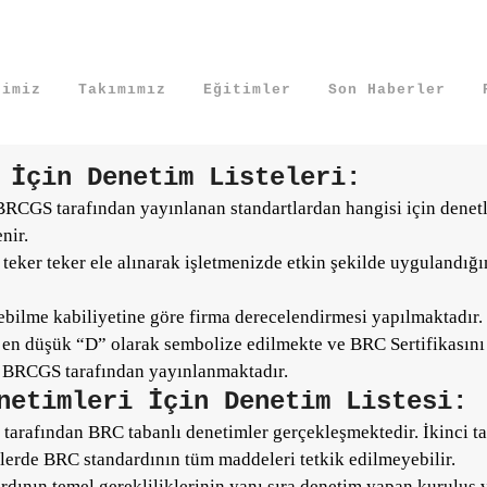
esi
rimiz
Takımımız
Eğitimler
Son Haberler
iği konulardan birisi denetim sırasında hangi sorular ile karşıl
 İçin Denetim Listeleri:
BRCGS tarafından yayınlanan standartlardan hangisi için denetl
nir.
eker teker ele alınarak işletmenizde etkin şekilde uygulandığın
rebilme kabiliyetine göre firma derecelendirmesi yapılmaktadır
 en düşük “D” olarak sembolize edilmekte ve BRC Sertifikası
 de BRCGS tarafından yayınlanmaktadır.
netimleri İçin Denetim Listesi:
er tarafından BRC tabanlı denetimler gerçekleşmektedir. İkinci t
stelerde BRC standardının tüm maddeleri tetkik edilmeyebilir.
dının temel gerekliliklerinin yanı sıra denetim yapan kuruluş v