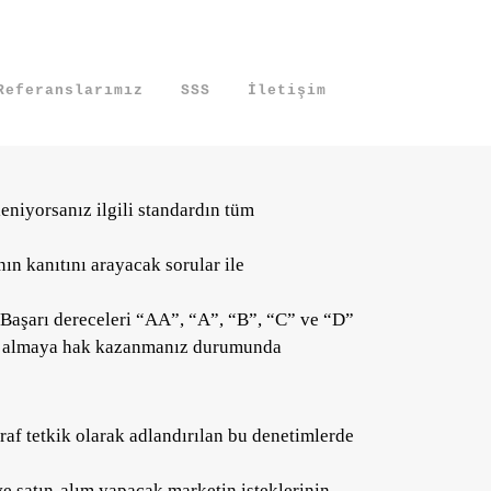
Referanslarımız
SSS
İletişim
aşacaklarıdır. BRC denetim listesi ise iki
eniyorsanız ilgili standardın tüm
ın kanıtını arayacak sorular ile
. Başarı dereceleri “AA”, “A”, “B”, “C” ve “D”
nı almaya hak kazanmanız durumunda
araf tetkik olarak adlandırılan bu denetimlerde
e satın-alım yapacak marketin isteklerinin