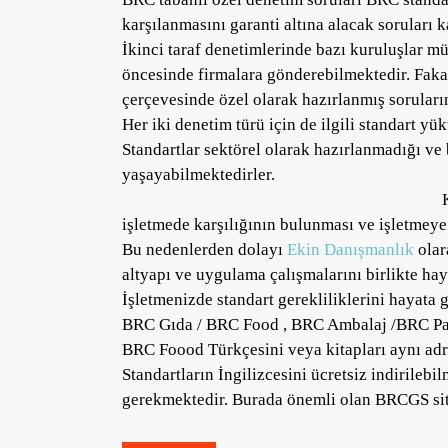
karşılanmasını garanti altına alacak soruları 
İkinci taraf denetimlerinde bazı kuruluşlar mü
öncesinde firmalara gönderebilmektedir. Fakat
çerçevesinde özel olarak hazırlanmış sorular
Her iki denetim türü için de ilgili standart y
Standartlar sektörel olarak hazırlanmadığı ve 
yaşayabilmektedirler.
işletmede karşılığının bulunması ve işletmeye
Bu nedenlerden dolayı
Ekin Danışmanlık
olar
altyapı ve uygulama çalışmalarını birlikte ha
İşletmenizde standart gerekliliklerini hayata
BRC Gıda / BRC Food , BRC Ambalaj /BRC Pac
BRC Foood Türkçesini veya kitapları aynı adres
Standartların İngilizcesini ücretsiz indirilebi
gerekmektedir. Burada önemli olan BRCGS sitesi